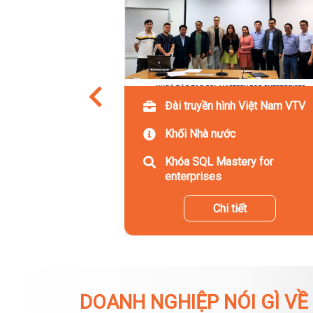
Đài truyền hình Việt Nam VTV
Khối Nhà nước
Khóa SQL Mastery for
enterprises
Chi tiết
DOANH NGHIỆP NÓI GÌ VỀ