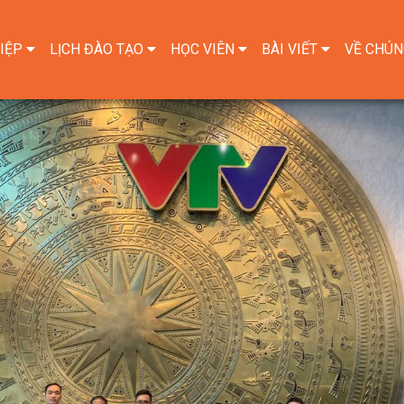
IỆP
LỊCH ĐÀO TẠO
HỌC VIÊN
BÀI VIẾT
VỀ CHÚN