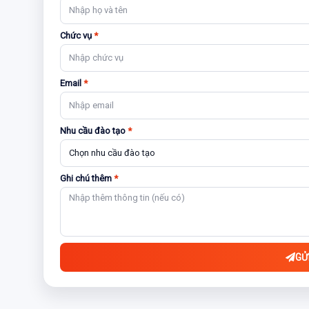
Chức vụ
*
Email
*
Nhu cầu đào tạo
*
Ghi chú thêm
*
GỬ