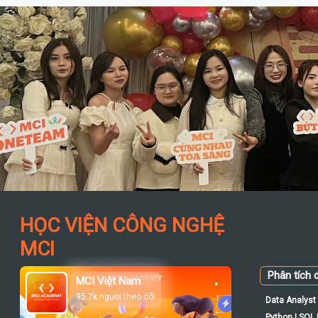
HỌC VIỆN CÔNG NGHỆ
MCI
Phân tích d
MCI Việt Nam
95.7k người theo dõi
Data Analyst 
Python | SQL |