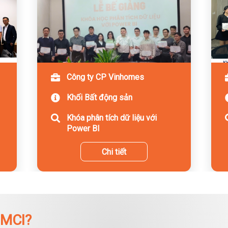
Công ty CP Vinhomes
Khối Bất động sản
Khóa phân tích dữ liệu với
Power BI
Chi tiết
 MCI?