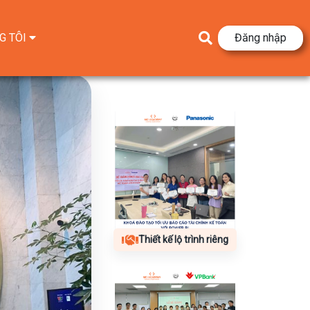
G TÔI
Đăng nhập
Thiết kế lộ trình riêng