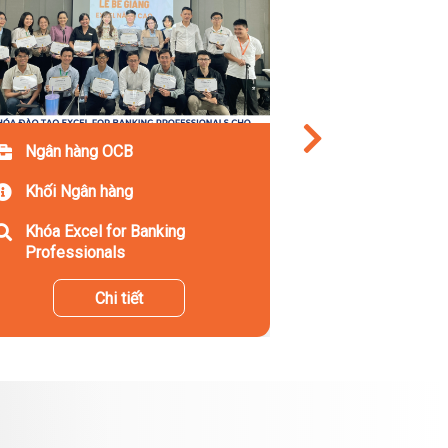
Ngân hàng OCB
Khối Ngân hàng
Khóa Excel for Banking
Professionals
Chi tiết