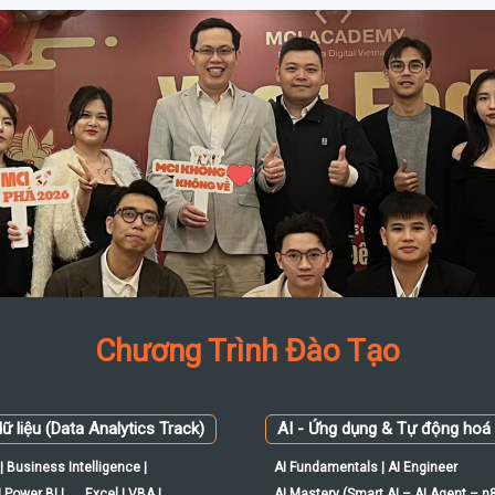
Chương Trình Đào Tạo
ữ liệu (Data Analytics Track)
AI - Ứng dụng & Tự động hoá
| Business Intelligence |
AI Fundamentals | AI Engineer
 Power BI |
Excel | VBA |
AI Mastery (Smart AI – AI Agent – n