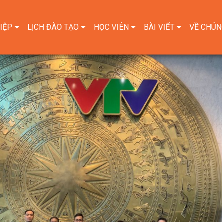
IỆP
LỊCH ĐÀO TẠO
HỌC VIÊN
BÀI VIẾT
VỀ CHÚN