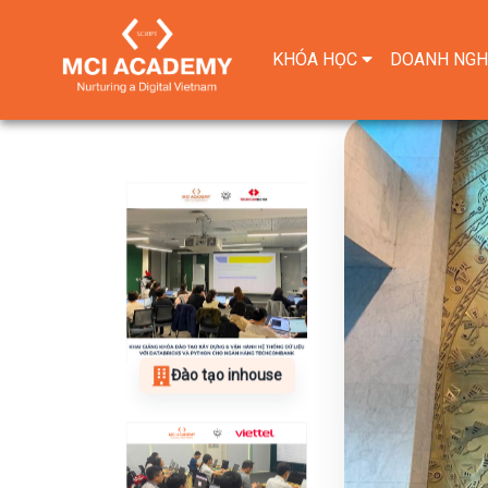
KHÓA HỌC
DOANH NGH
Đào tạo inhouse