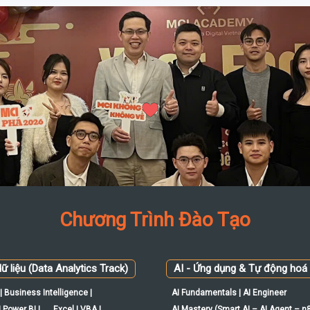
Chương Trình Đào Tạo
ữ liệu (Data Analytics Track)
AI - Ứng dụng & Tự động hoá
| Business Intelligence |
AI Fundamentals | AI Engineer
 Power BI |
Excel | VBA |
AI Mastery (Smart AI – AI Agent – n