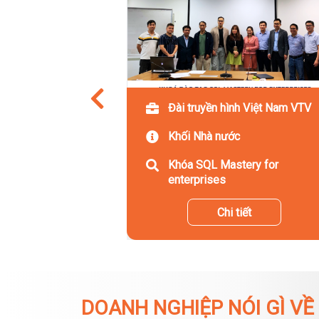
Đài truyền hình Việt Nam VTV
Khối Nhà nước
Khóa SQL Mastery for
enterprises
Chi tiết
DOANH NGHIỆP NÓI GÌ VỀ