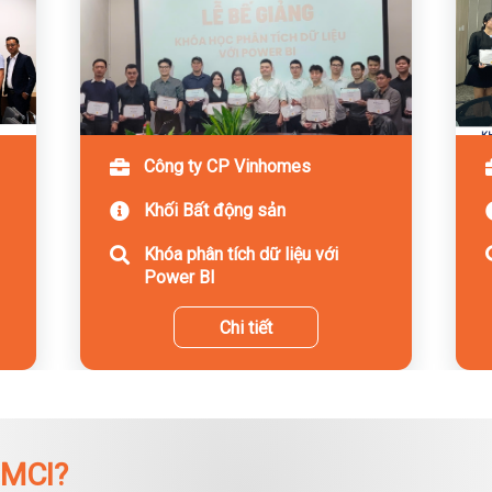
Công ty CP Vinhomes
Khối Bất động sản
Khóa phân tích dữ liệu với
Power BI
Chi tiết
 MCI?