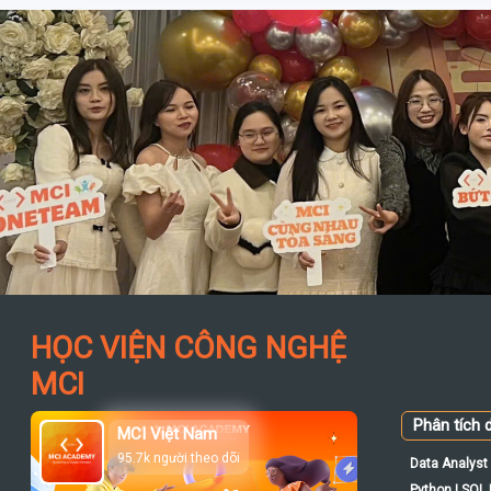
HỌC VIỆN CÔNG NGHỆ
MCI
Phân tích d
MCI Việt Nam
95.7k người theo dõi
Data Analyst 
Python | SQL |