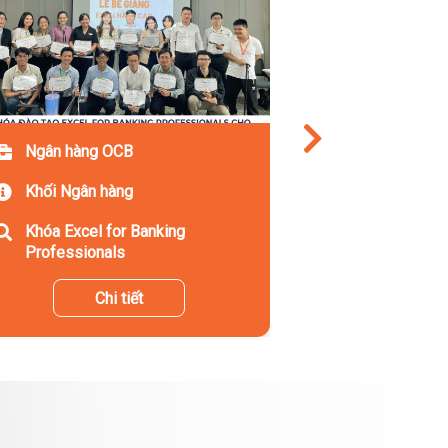
Ngân hàng OCB
Khối Ngân hàng
Khóa Excel for Banking
Professionals
Chi tiết