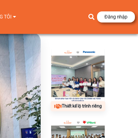
G TÔI
Đăng nhập
Thiết kế lộ trình riêng