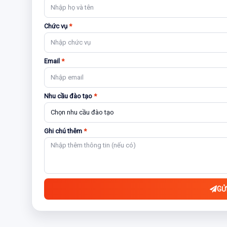
Chức vụ
*
Email
*
Nhu cầu đào tạo
*
Ghi chú thêm
*
GỬ