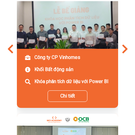
Công ty CP Vinhomes
Khối Bất động sản
Khóa phân tích dữ liệu với Power BI
Chi tiết