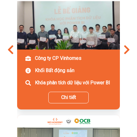
Công ty CP Vinhomes
Khối Bất động sản
Khóa phân tích dữ liệu với Power BI
Chi tiết