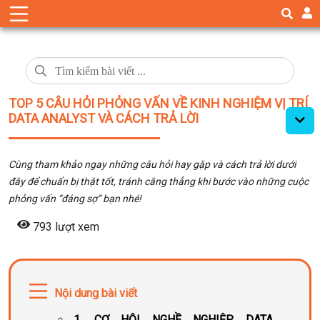
TOP 5 CÂU HỎI PHỎNG VẤN VỀ KINH NGHIỆM VỊ TRÍ
DATA ANALYST VÀ CÁCH TRẢ LỜI
Cùng tham khảo ngay những câu hỏi hay gặp và cách trả lời dưới
đây để chuẩn bị thật tốt, tránh căng thẳng khi bước vào những cuộc
phỏng vấn “đáng sợ” bạn nhé!
793 lượt xem
Nội dung bài viết
1. CƠ HỘI NGHỀ NGHIỆP DATA