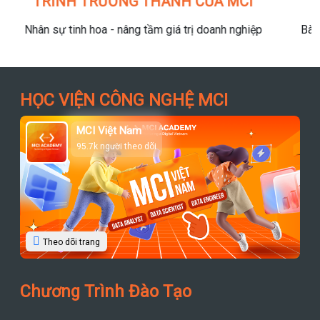
Khác Biệt Và Lộ Trình
Bài viết giới thiệu về vai trò Data Analyst – Data Engineer –
Data Scientist: Khác biệt và lộ trình
HỌC VIỆN CÔNG NGHỆ MCI
MCI Việt Nam
95.7k người theo dõi
Theo dõi trang
Chương Trình Đào Tạo