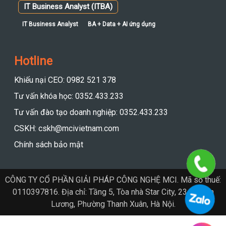
IT Business Analyst (ITBA)
IT Business Analyst
BA + Data + AI ứng dụng
Hotline
Khiếu nại CEO: 0982 521 378
Tư vấn khóa học: 0352.433.233
Tư vấn đào tạo doanh nghiệp: 0352.433.233
CSKH: cskh@mcivietnam.com
Chính sách bảo mật
CÔNG TY CỔ PHẦN GIẢI PHÁP CÔNG NGHỆ MCI. Mã số thuế:
0110397816. Địa chỉ: Tầng 5, Tòa nhà Star City, 23 Lê Văn
Lương, Phường Thanh Xuân, Hà Nội.