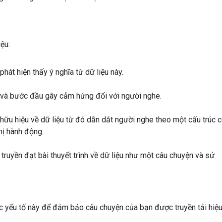
ệu:
phát hiện
thấy
ý nghĩa từ dữ liệu này.
ĩa và bước đầu
gây
cảm hứng
đối với
người nghe.
hữu hiệu
về
dữ liệu từ đó
dẫn dắt
người
nghe
theo một cấu trúc 
hị hành động.
a
truyền đạt
bài
thuyết trình
về dữ liệu như một câu chuyện và
sử
ác yếu tố này để đảm bảo câu chuyện của bạn được truyền tải hiệ