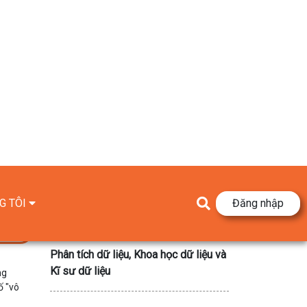
Các khóa học
Điện toán đám mây
Phân tích dữ liệu, Khoa học dữ liệu và
Kĩ sư dữ liệu
ng
ố "vô