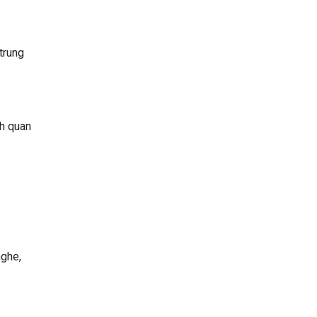
trung
ch quan
nghe,