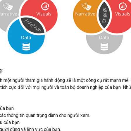
g:
ch
một người
tham gia
hành động
sẽ
là một công cụ rất mạnh mẽ.
tích cực
đối với
mọi người và
toàn bộ
doanh nghiệp
của bạn. Nhữ
ủa bạn.
các
thông tin
quan trọng
dành
cho người xem.
u của bạn.
gười
dùng
và lĩnh vực của bạn.