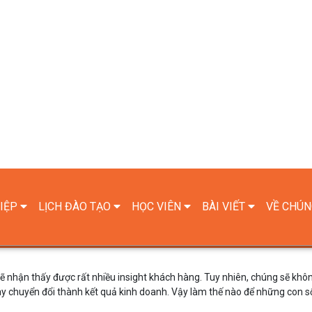
g doanh nghiệp
ng:
ả
ện bằng dữ liệu:
 liệu:
a sẽ nhận thấy được rất nhiều insight khách hàng. Tuy nhiên, chúng sẽ khô
hay chuyển đổi thành kết quả kinh doanh. Vậy làm thế nào để những con s