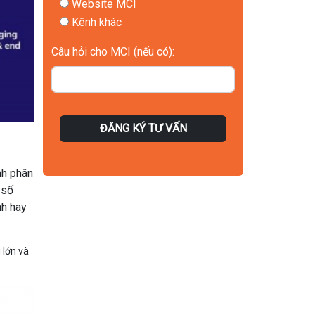
Kênh khác
Câu hỏi cho MCI (nếu có):
ĐĂNG KÝ TƯ VẤN
nh phân
 số
nh hay
 lớn và