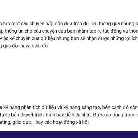
h
tạo
một câu chuyện hấp dẫn dựa trên dữ liệu
thông qua
những
p
ấp
thông tin
cho
câu chuyện của bạn
nhằm
tạo ra
tác động
và thô
việc
kể chuyện của
dữ liệu
nhưng bạn sẽ nhận
được
những lợi ích
ng
qua
đồ thị và biểu đồ.
a kỹ năng phân tích dữ liệu và kỹ năng sáng tạo, bên cạnh đó còn
c bản thuyết trình, trình bày dễ hiểu nhất. Được áp dụng trong 
eting, giáo dục,... hay các hoạt động xã hội.