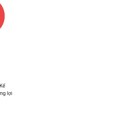
 Kể
ng lợi