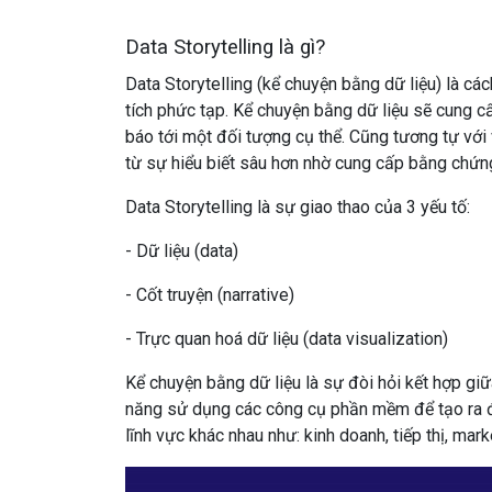
Data Storytelling là gì?
Data Storytelling (kể chuyện bằng dữ liệu) là
các
tích phức tạp. Kể chuyện bằng dữ liệu
sẽ
cung c
báo
tới
một đối tượng cụ thể. Cũng
tương tự
với
từ
sự
hiểu biết
sâu
hơn
nhờ
cung cấp
bằng chứ
Data Storytelling là sự giao thao của 3 yếu tố:
- Dữ liệu (data)
- Cốt truyện (narrative)
- Trực quan hoá dữ liệu (data visualization)
Kể chuyện bằng dữ liệu là sự đòi hỏi kết hợp giữ
năng sử dụng các công cụ phần mềm để tạo ra đượ
lĩnh vực khác nhau như: kinh doanh, tiếp thị, mark