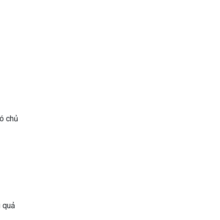
có chủ
u quả