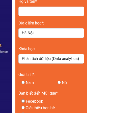
Địa điểm học*:
Khóa học:
Giới tính*:
Nam
Nữ
Bạn biết đến MCI qua*:
Facebook
Giới thiệu bạn bè
Website MCI