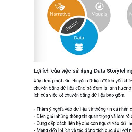
Lợi ích của việc sử dụng Data Storytellin
Xây dựng một câu chuyện dữ liệu để
khuyến khí
chuyện bằng dữ liệu
cũng
sẽ
đem
lại
ảnh hưởng
ích của việc kể chuyện bằng dữ liệu bao gồm:
- Thêm
ý nghĩa
vào
dữ liệu và thông tin
cá nhân
c
- Diễn giải
những
thông tin
quan trọng
và làm
rõ
- Cung cấp
cách
liên hệ
của con người vào dữ liệ
- Mang đến
lợi ích
và
tác động
tích cực
đối với
n