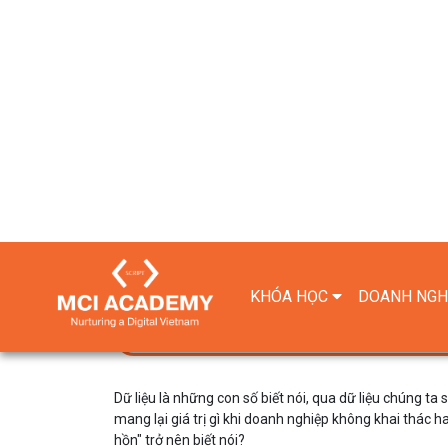
Nội dung bài viết
Data Storytelling là gì?
Nhu cầu sử dụng Data Storytelling tron
Lợi ích của việc sử dụng Data Storytelli
Lưu ý khi kể câu chuyện dữ liệu hiệu qu
Các cấp độ trong hành trình kể chuy
Một số lưu ý khi kể chuyện bằng dữ
Dữ liệu là những con số biết nói, qua dữ liệu chúng t
mang lại giá trị gì khi doanh nghiệp không khai thác 
hồn" trở nên biết nói?