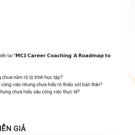
i "𝗠𝗖𝗜 𝗖𝗮𝗿𝗲𝗲𝗿 𝗖𝗼𝗮𝗰𝗵𝗶𝗻𝗴: 𝗔 𝗥𝗼𝗮𝗱𝗺𝗮𝗽 𝘁𝗼
g chưa nắm rõ lộ trình học tập?
g công việc nhưng chưa hiểu rõ thiếu sót bản thân?
 nhưng chưa hiểu sâu công việc thực tế?
𝗿 𝗖𝗼𝗮𝗰𝗵𝗶𝗻𝗴: 𝗔 𝗥𝗼𝗮𝗱𝗺𝗮𝗽 𝘁𝗼 𝘆𝗼𝘂𝗿 𝗗𝗮𝘁𝗮
hằm giúp mọi người định hướng rõ ràng lộ trình học tập và
 𝐒𝐜𝐢𝐞𝐧𝐭𝐢𝐬𝐭, 𝐃𝐚𝐭𝐚 𝐄𝐧𝐠𝐢𝐧𝐞𝐞𝐫.
IỄN GIẢ