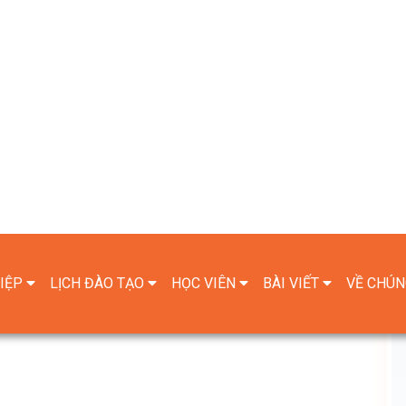
IỆP
LỊCH ĐÀO TẠO
HỌC VIÊN
BÀI VIẾT
VỀ CHÚN
COACHING: A ROADMAP TO
 DS)
9:30 - 18/07/2022 11:30
 tôi sẽ gửi thông tin link zoom qua email bạn