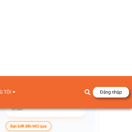
G TÔI
Đăng nhập
Sự kiện đã kết thúc!
Bạn biết đến MCI qua: