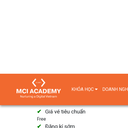
KHÓA HỌC
DOANH NGH
SỰ KIỆN: MCI CAREER 
YOUR DATA JOB (DA, DE,
Ngày và giờ:
24/07/2022 0
Vị
Trực tuyến qua zoom (Chúng
trí:
đăng ký)
Giá vé tiêu chuẩn
Free
Đăng kí sớm