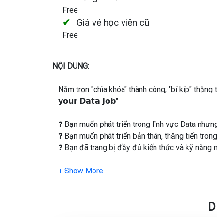
Free
Giá vé học viên cũ
Free
NỘI DUNG:
Nắm trọn "chìa khóa" thành công, "bí kíp" thăng tiến tạ
𝘆𝗼𝘂𝗿 𝗗𝗮𝘁𝗮 𝗝𝗼𝗯"
❓ Bạn muốn phát triển trong lĩnh vực Data nhưn
❓ Bạn muốn phát triển bản thân, thăng tiến tron
❓ Bạn đã trang bị đầy đủ kiến thức và kỹ năng
👉 Tất cả sẽ được trả lời tại workshop “𝗠𝗖𝗜 𝗖𝗮𝗿𝗲
𝗝𝗼𝗯” - sự kiện do Coaching do MCI tổ chức n
phát triển bản thân khi trở thành một 𝐃𝐚𝐭𝐚 𝐀𝐧𝐚𝐥𝐲𝐬𝐭, 𝐃𝐚𝐭
D