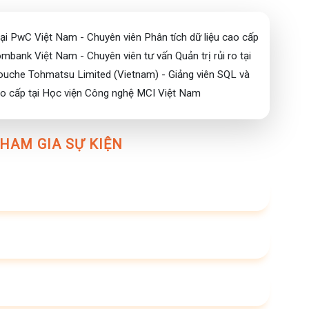
SẼ NHẬN ĐƯỢC
 thông qua lộ trình học tập bài bản của 𝐃𝐚𝐭𝐚 𝐀𝐧𝐚𝐥𝐲𝐬𝐭,
tại PwC Việt Nam - Chuyên viên Phân tích dữ liệu cao cấp
mbank Việt Nam - Chuyên viên tư vấn Quản trị rủi ro tại
ược “săn đón” hàng đầu trong thị trường Data Job
Touche Tohmatsu Limited (Vietnam) - Giảng viên SQL và
để từ một fresher trở thành senior trong tương lai
o cấp tại Học viện Công nghệ MCI Việt Nam
h công từ các diễn giả “thâm niên” trong nghề
c viện MCI tới đối tác đồng tổ chức 𝑪𝒐̂𝒏𝒈 𝒕𝒚 𝑯𝑹𝑳 𝑽𝒊𝒆̣̂𝒕 𝑵𝒂𝒎
HAM GIA SỰ KIỆN
o gỡ những nút thắt và bạn sẽ có cơ hội trao đổi trực tiếp
 hướng trong kỷ nguyên Big Data hiện nay.
, họ là ai?
Nam
nhân sự, Giám đốc vận hành trong các DN về XNK, CNTT,