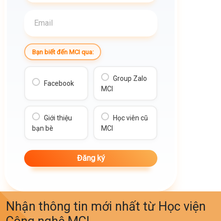
ĐỪNG BỎ LỠ KHÓA HỌC THỬ LẦN NÀY, VÌ BẠN SẼ :
- Hiểu được RPA là gì và tại sao trở thành ngành nghề săn
đón nhiều nhất hiện nay
- Nắm bắt các kiến thức liên quan đến ngành RPA để ứng
Bạn biết đến MCI qua:
dụng cho công việc thực tế
- Chuẩn bị các kỹ năng nghề nghiệp nếu bạn muốn lương
ngàn đô ngay từ vị trí Fresher
Group Zalo
Facebook
- Chia sẻ tips viết CV, phỏng vấn từ vị trí intern - senior
MCI
- Thảo luận và có những lời khuyên chân thực từ các case
study thực tế của diễn giả
Giới thiệu
Học viên cũ
bạn bè
MCI
--------------------------------------
ĐĂNG KÝ NGAY TẠI:
Thời gian: 20h Chủ nhật, ngày 24/04/2022
Hình thức: Online qua phần mềm ZOOM
Nhận thông tin mới nhất từ Học viện