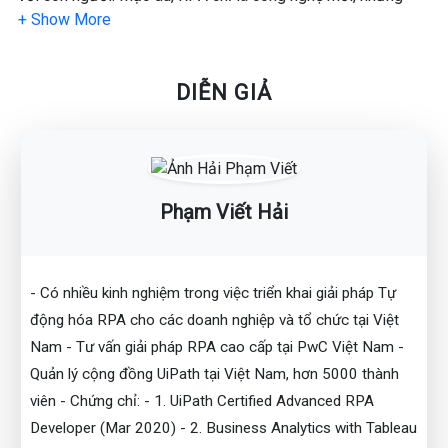
chúng ta không thể phủ nhận những lợi ích tuyệt vời mà nó
đem lại.
DIỄN GIẢ
Theo báo cáo của Forrester, Thị trường RPA được dự đoán
sẽ đạt 2,9 tỷ USD vào năm 2021. Đây cũng là top 10 công
nghệ hot nhất trên thị trường trong những năm 2020, theo
Gartner.
Phạm Viết Hải
Đứng trước ngành nghề mới như vậy chắc chắn bạn sẽ có
nhiều thắc mắc như:
- Học ngành gì trên Đại học để tốt nghiệp làm việc liên quan
đến RPA ?
- Có nhiều kinh nghiệm trong việc triển khai giải pháp Tự
- RPA học những môn học nào ?
động hóa RPA cho các doanh nghiệp và tổ chức tại Việt
- Các kỹ năng và kiến thức chuyên môn của RPA để ứng
Nam - Tư vấn giải pháp RPA cao cấp tại PwC Việt Nam -
dụng vào công việc thực tế ?
Quản lý cộng đồng UiPath tại Việt Nam, hơn 5000 thành
Để tự giải đáp cho thắc mắc trong lòng của mình, hãy cùng
viên - Chứng chỉ: - 1. UiPath Certified Advanced RPA
đồng hành với MCI trong Webinar: “HÀNH TRÌNH TỪ
INTERN ĐẾN SENIOR RPA CONSULTANT TẠI BIG4 KIỂM
Developer (Mar 2020) - 2. Business Analytics with Tableau