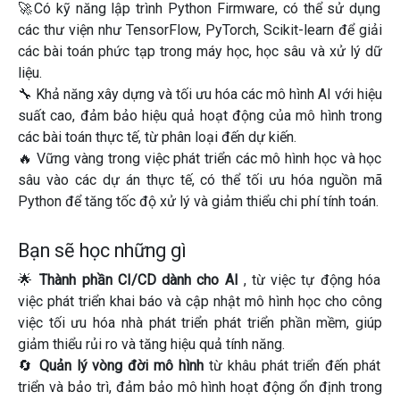
🚀
Có kỹ năng lập trình Python Firmware
, có thể sử dụng
các thư viện như TensorFlow, PyTorch, Scikit-learn để giải
các bài toán phức tạp trong máy học, học sâu và xử lý dữ
liệu.
🔧
Khả năng xây dựng và tối ưu hóa các mô hình AI
với hiệu
suất cao, đảm bảo hiệu quả hoạt động của mô hình trong
các bài toán thực tế, từ phân loại đến dự kiến.
🔥
Vững vàng trong việc phát triển các mô hình học và học
sâu
vào các dự án thực tế, có thể tối ưu hóa nguồn mã
Python để tăng tốc độ xử lý và giảm thiểu chi phí tính toán.
Bạn sẽ học những gì
🌟
Thành phần CI/CD dành cho AI
, từ việc tự động hóa
việc phát triển khai báo và cập nhật mô hình học cho công
việc tối ưu hóa nhà phát triển phát triển phần mềm, giúp
giảm thiểu rủi ro và tăng hiệu quả tính năng.
🔄
Quản lý vòng đời mô hình
từ khâu phát triển đến phát
triển và bảo trì, đảm bảo mô hình hoạt động ổn định trong