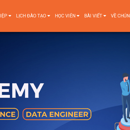
IỆP
LỊCH ĐÀO TẠO
HỌC VIÊN
BÀI VIẾT
VỀ CHÚN