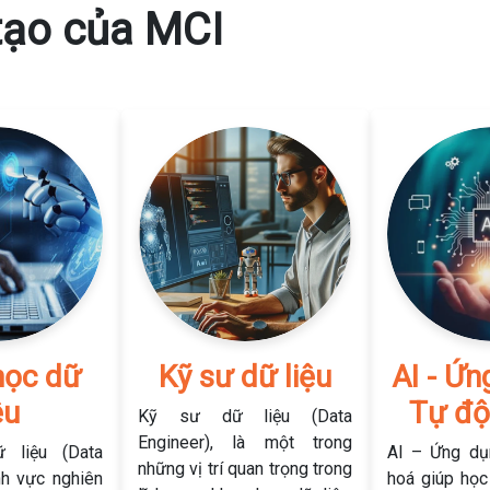
tạo của MCI
học dữ
Kỹ sư dữ liệu
AI - Ứn
ệu
Tự độ
Kỹ sư dữ liệu (Data
Engineer), là một trong
 liệu (Data
AI – Ứng dụ
những vị trí quan trọng trong
nh vực nghiên
hoá giúp học