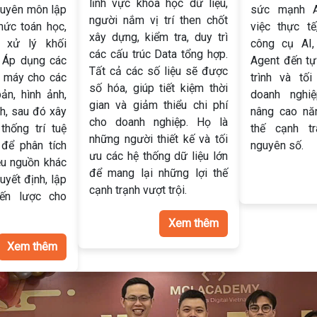
lĩnh vực khoa học dữ liệu,
huyên môn lập
sức mạnh A
người nắm vị trí then chốt
thức toán học,
việc thực t
xây dựng, kiểm tra, duy trì
 xử lý khối
công cụ AI,
các cấu trúc Data tổng hợp.
. Áp dụng các
Agent đến t
Tất cả các số liệu sẽ được
c máy cho các
trình và tố
số hóa, giúp tiết kiệm thời
ản, hình ảnh,
doanh nghiệ
gian và giảm thiểu chi phí
h, sau đó xây
nâng cao nă
cho doanh nghiệp. Họ là
hống trí tuệ
thế cạnh tr
những người thiết kế và tối
 để phân tích
nguyên số.
ưu các hệ thống dữ liệu lớn
ều nguồn khác
để mang lại những lợi thế
yết định, lập
cạnh trạnh vượt trội.
iến lược cho
Xem thêm
Xem thêm