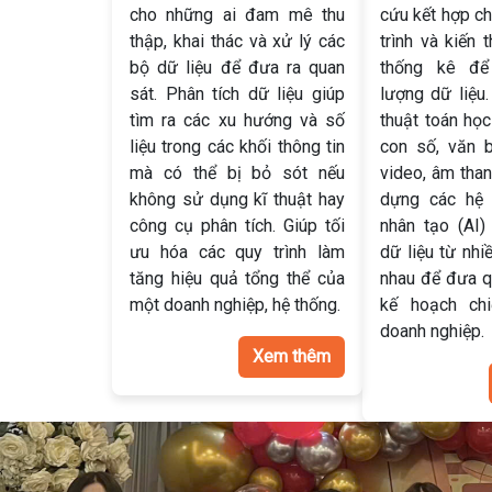
cho những ai đam mê thu
cứu kết hợp c
thập, khai thác và xử lý các
trình và kiến 
bộ dữ liệu để đưa ra quan
thống kê để
sát. Phân tích dữ liệu giúp
lượng dữ liệu
tìm ra các xu hướng và số
thuật toán họ
liệu trong các khối thông tin
con số, văn b
mà có thể bị bỏ sót nếu
video, âm than
không sử dụng kĩ thuật hay
dựng các hệ t
công cụ phân tích. Giúp tối
nhân tạo (AI)
ưu hóa các quy trình làm
dữ liệu từ nhi
tăng hiệu quả tổng thể của
nhau để đưa qu
một doanh nghiệp, hệ thống.
kế hoạch ch
doanh nghiệp.
Xem thêm