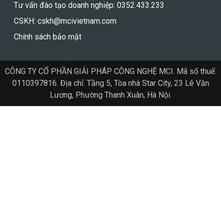
Tư vấn đào tạo doanh nghiệp: 0352.433.233
CSKH: cskh@mcivietnam.com
Chính sách bảo mật
CÔNG TY CỔ PHẦN GIẢI PHÁP CÔNG NGHỆ MCI. Mã số thuế:
0110397816. Địa chỉ: Tầng 5, Tòa nhà Star City, 23 Lê Văn
Lương, Phường Thanh Xuân, Hà Nội.