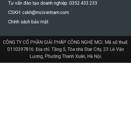
Tư vấn đào tạo doanh nghiệp: 0352.433.233
CSKH: cskh@mcivietnam.com
Chính sách bảo mật
CÔNG TY CỔ PHẦN GIẢI PHÁP CÔNG NGHỆ MCI. Mã số thuế:
0110397816. Địa chỉ: Tầng 5, Tòa nhà Star City, 23 Lê Văn
Lương, Phường Thanh Xuân, Hà Nội.