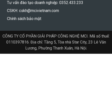
Tư vấn đào tạo doanh nghiệp: 0352.433.233
CSKH: cskh@mcivietnam.com
Chính sách bảo mật
CÔNG TY CỔ PHẦN GIẢI PHÁP CÔNG NGHỆ MCI. Mã số thuế:
0110397816. Địa chỉ: Tầng 5, Tòa nhà Star City, 23 Lê Văn
Lương, Phường Thanh Xuân, Hà Nội.