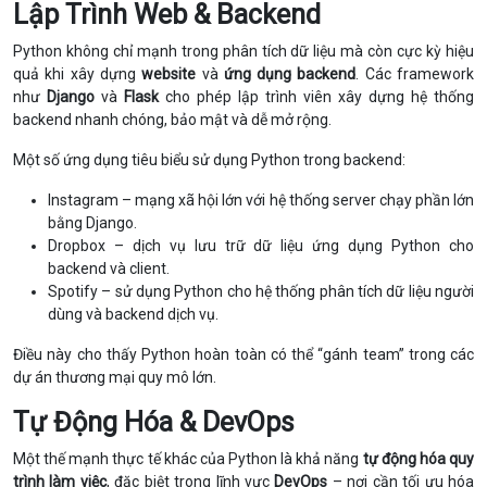
Lập Trình Web & Backend
Python không chỉ mạnh trong phân tích dữ liệu mà còn cực kỳ hiệu
quả khi xây dựng
website
và
ứng dụng backend
. Các framework
như
Django
và
Flask
cho phép lập trình viên xây dựng hệ thống
backend nhanh chóng, bảo mật và dễ mở rộng.
Một số ứng dụng tiêu biểu sử dụng Python trong backend:
Instagram – mạng xã hội lớn với hệ thống server chạy phần lớn
bằng Django.
Dropbox – dịch vụ lưu trữ dữ liệu ứng dụng Python cho
backend và client.
Spotify – sử dụng Python cho hệ thống phân tích dữ liệu người
dùng và backend dịch vụ.
Điều này cho thấy Python hoàn toàn có thể “gánh team” trong các
dự án thương mại quy mô lớn.
Tự Động Hóa & DevOps
Một thế mạnh thực tế khác của Python là khả năng
tự động hóa quy
trình làm việc
, đặc biệt trong lĩnh vực
DevOps
– nơi cần tối ưu hóa