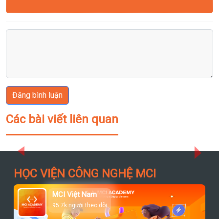
Đăng bình luận
Các bài viết liên quan
Previous
Next
HỌC VIỆN CÔNG NGHỆ MCI
MCI Việt Nam
95.7k người theo dõi