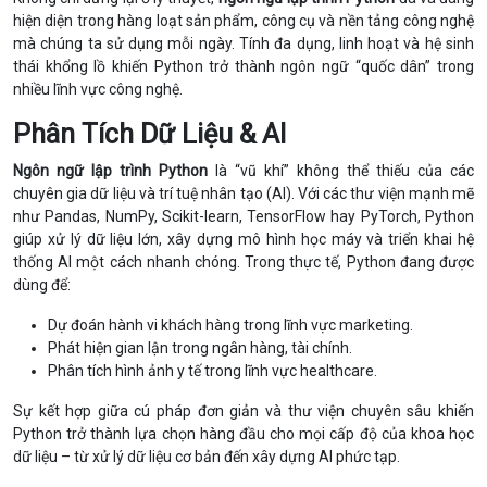
hiện diện trong hàng loạt sản phẩm, công cụ và nền tảng công nghệ
mà chúng ta sử dụng mỗi ngày. Tính đa dụng, linh hoạt và hệ sinh
thái khổng lồ khiến Python trở thành ngôn ngữ “quốc dân” trong
nhiều lĩnh vực công nghệ.
Phân Tích Dữ Liệu & AI
Ngôn ngữ lập trình Python
là “vũ khí” không thể thiếu của các
chuyên gia dữ liệu và trí tuệ nhân tạo (AI). Với các thư viện mạnh mẽ
như Pandas, NumPy, Scikit-learn, TensorFlow hay PyTorch, Python
giúp xử lý dữ liệu lớn, xây dựng mô hình học máy và triển khai hệ
thống AI một cách nhanh chóng. Trong thực tế, Python đang được
dùng để:
Dự đoán hành vi khách hàng trong lĩnh vực marketing.
Phát hiện gian lận trong ngân hàng, tài chính.
Phân tích hình ảnh y tế trong lĩnh vực healthcare.
Sự kết hợp giữa cú pháp đơn giản và thư viện chuyên sâu khiến
Python trở thành lựa chọn hàng đầu cho mọi cấp độ của khoa học
dữ liệu – từ xử lý dữ liệu cơ bản đến xây dựng AI phức tạp.