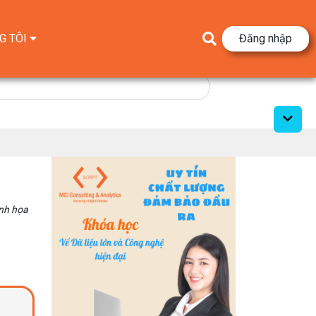
G TÔI
Đăng nhập
inh họa