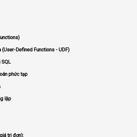
unctions)
a (User-Defined Functions - UDF)
g SQL
toán phức tạp
ả
ng lặp
iá trị đơn):