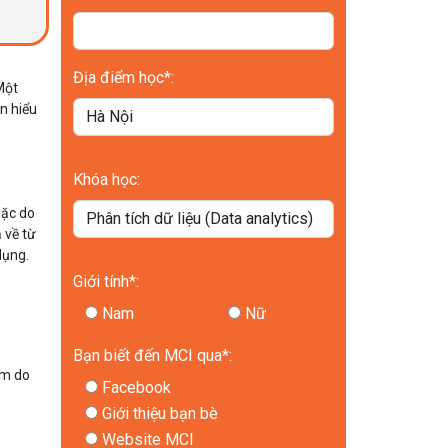
Địa điểm học*:
Một
ạn hiểu
Khóa học:
oặc do
 về từ
dụng.
Giới tính*:
Nam
Nữ
Bạn biết đến MCI qua*:
àm do
Facebook
Giới thiệu bạn bè
Website MCI