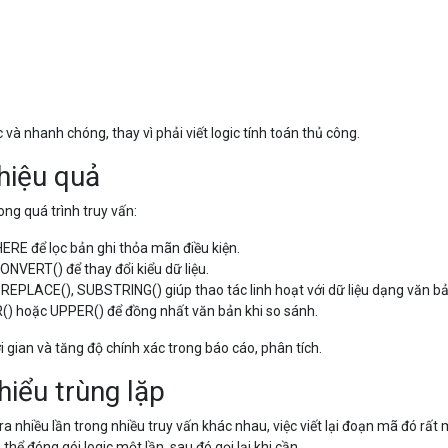
và nhanh chóng, thay vì phải viết logic tính toán thủ công.
 hiệu quả
ong quá trình truy vấn:
HERE
để lọc bản ghi thỏa mãn điều kiện.
ONVERT()
để thay đổi kiểu dữ liệu.
,
REPLACE()
,
SUBSTRING()
giúp thao tác linh hoạt với dữ liệu dạng văn bả
()
hoặc
UPPER()
để đồng nhất văn bản khi so sánh.
ời gian và tăng độ chính xác trong báo cáo, phân tích.
hiểu trùng lặp
 nhiều lần trong nhiều truy vấn khác nhau, việc viết lại đoạn mã đó rất 
thể đóng gói logic một lần, sau đó gọi lại khi cần.