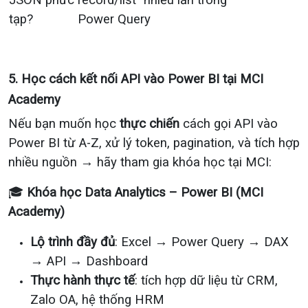
JSON phức
record/list” nhiều lần trong
tạp?
Power Query
5. Học cách kết nối API vào Power BI tại MCI
Academy
Nếu bạn muốn học
thực chiến
cách gọi API vào
Power BI từ A-Z, xử lý token, pagination, và tích hợp
nhiều nguồn → hãy tham gia khóa học tại MCI:
🎓
Khóa học Data Analytics – Power BI (MCI
Academy)
Lộ trình đầy đủ
: Excel → Power Query → DAX
→ API → Dashboard
Thực hành thực tế
: tích hợp dữ liệu từ CRM,
Zalo OA, hệ thống HRM