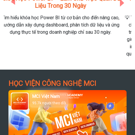
Của Kỷ Nguyên Doanh Nghiệp Số
Previous
Next
💡 Trong kỷ nguyên “data is the new oil”, doanh nghiệp không
chỉ cần thu thập dữ liệu — mà phải hiểu và hành động dựa
trên dữ liệu. Power BI chính là “trạm điều khiển trung tâm”
giúp lãnh đạo, marketer, hay data analyst biến con số thành
insight và hành động. Từ Excel rời rạc → dashboard trực
quan → báo cáo realtime — Power BI đang thay đổi cách ra
quyết định trong mọi tổ chức.
HỌC VIỆN CÔNG NGHỆ MCI
MCI Việt Nam
95.7k người theo dõi