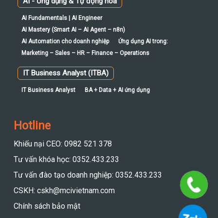
AI - Ứng dụng & Tự động hoá
AI Fundamentals | AI Engineer
AI Mastery (Smart AI – AI Agent – n8n)
AI Automation cho doanh nghiệp
Ứng dụng AI trong:
Marketing – Sales – HR – Finance – Operations
IT Business Analyst (ITBA)
IT Business Analyst
BA + Data + AI ứng dụng
Hotline
Khiếu nại CEO: 0982 521 378
Tư vấn khóa học: 0352.433.233
Tư vấn đào tạo doanh nghiệp: 0352.433.233
CSKH: cskh@mcivietnam.com
Chính sách bảo mật