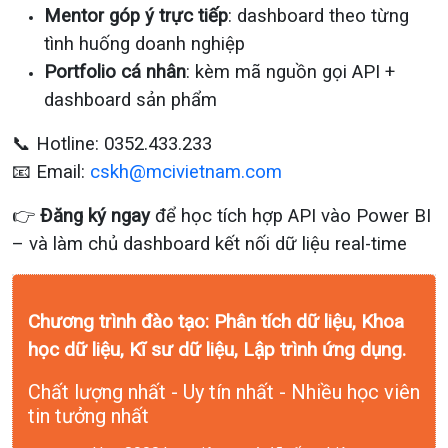
Mentor góp ý trực tiếp
: dashboard theo từng
tình huống doanh nghiệp
Portfolio cá nhân
: kèm mã nguồn gọi API +
dashboard sản phẩm
📞 Hotline: 0352.433.233
📧 Email:
cskh@mcivietnam.com
👉
Đăng ký ngay
để học tích hợp API vào Power BI
– và làm chủ dashboard kết nối dữ liệu real-time
Chương trình đào tạo: Phân tích dữ liệu, Khoa
học dữ liệu, Kĩ sư dữ liệu, Lập trình ứng dụng.
Chất lượng nhất - Uy tín nhất - Nhiều học viên
tin tưởng nhất