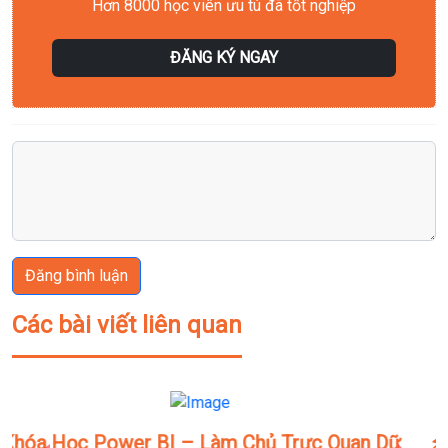
Hơn 8000 học viên ưu tú đã tốt nghiệp
ĐĂNG KÝ NGAY
Đăng bình luận
Các bài viết liên quan
ữ
⚡ Power BI – Vũ Khí Trực Quan Hóa Dữ Liệu