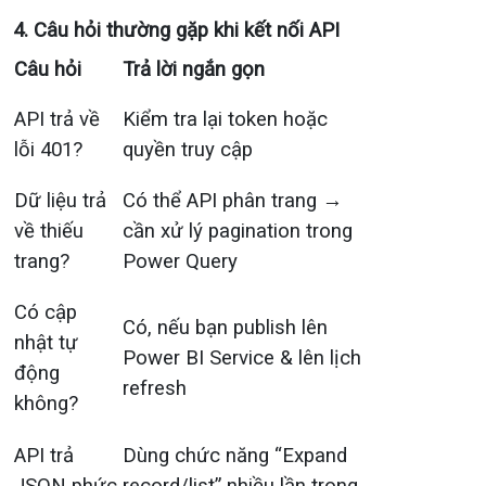
4. Câu hỏi thường gặp khi kết nối API
Câu hỏi
Trả lời ngắn gọn
API trả về
Kiểm tra lại token hoặc
lỗi 401?
quyền truy cập
Dữ liệu trả
Có thể API phân trang →
về thiếu
cần xử lý pagination trong
trang?
Power Query
Có cập
Có, nếu bạn publish lên
nhật tự
Power BI Service & lên lịch
động
refresh
không?
API trả
Dùng chức năng “Expand