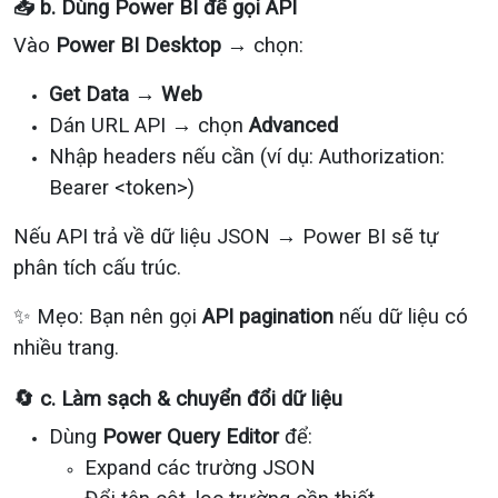
📥 b. Dùng Power BI để gọi API
Vào
Power BI Desktop
→ chọn:
Get Data → Web
Dán URL API → chọn
Advanced
Nhập headers nếu cần (ví dụ: Authorization:
Bearer <token>)
Nếu API trả về dữ liệu JSON → Power BI sẽ tự
phân tích cấu trúc.
✨ Mẹo: Bạn nên gọi
API pagination
nếu dữ liệu có
nhiều trang.
🔄 c. Làm sạch & chuyển đổi dữ liệu
Dùng
Power Query Editor
để:
Expand các trường JSON