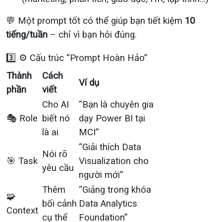
💬 Một prompt tốt có thể giúp bạn tiết kiệm
10
tiếng/tuần
– chỉ vì bạn hỏi đúng.
3️⃣ ⚙️ Cấu trúc “Prompt Hoàn Hảo”
Thành
Cách
Ví dụ
phần
viết
Cho AI
“Bạn là chuyên gia
🎭 Role
biết nó
dạy Power BI tại
là ai
MCI”
“Giải thích Data
Nói rõ
🎯 Task
Visualization cho
yêu cầu
người mới”
Thêm
“Giảng trong khóa
🧩
bối cảnh
Data Analytics
Context
cụ thể
Foundation”