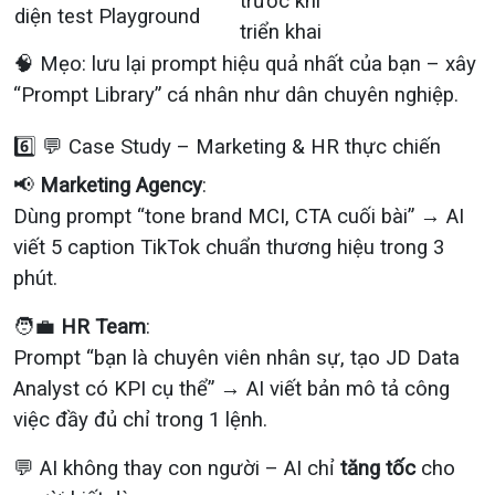
trước khi
diện test
Playground
triển khai
🧠 Mẹo: lưu lại prompt hiệu quả nhất của bạn – xây
“Prompt Library” cá nhân như dân chuyên nghiệp.
6️⃣ 💬 Case Study – Marketing & HR thực chiến
📢
Marketing Agency
:
Dùng prompt “tone brand MCI, CTA cuối bài” → AI
viết 5 caption TikTok chuẩn thương hiệu trong 3
phút.
🧑‍💼
HR Team
:
Prompt “bạn là chuyên viên nhân sự, tạo JD Data
Analyst có KPI cụ thể” → AI viết bản mô tả công
việc đầy đủ chỉ trong 1 lệnh.
💬 AI không thay con người – AI chỉ
tăng tốc
cho