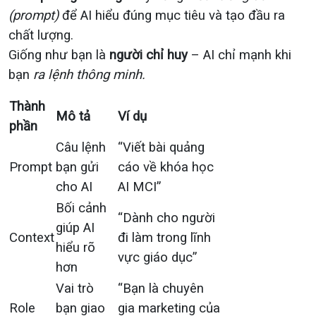
(prompt)
để AI hiểu đúng mục tiêu và tạo đầu ra
chất lượng.
Giống như bạn là
người chỉ huy
– AI chỉ mạnh khi
bạn
ra lệnh thông minh.
Thành
Mô tả
Ví dụ
phần
Câu lệnh
“Viết bài quảng
Prompt
bạn gửi
cáo về khóa học
cho AI
AI MCI”
Bối cảnh
“Dành cho người
giúp AI
Context
đi làm trong lĩnh
hiểu rõ
vực giáo dục”
hơn
Vai trò
“Bạn là chuyên
Role
bạn giao
gia marketing của