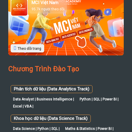
Theo dõi trang
Chương Trình Đào Tạo
Phân tích dữ liệu (Data Analytics Track)
Data Analyst | Business Intelligence |
Python | SQL | Power BI |
Excel | VBA |
Khoa học dữ liệu (Data Science Track)
Data Science | Python | SQL |
Maths & Statistics | Power BI |
Kỹ sư dữ liệu (Data Engineering Track)
Data Engineering | SQL | NoSQL |
Hadoop | Spark |