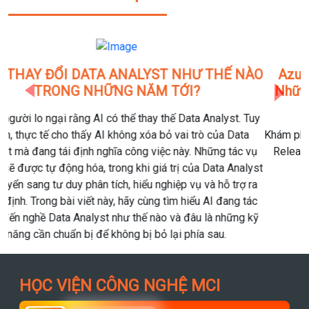
Previous
Next
Azure Databricks July 2026 Release Notes:
Những Cập Nhật Nổi Bật Giúp Doanh Nghiệp
Tăng Tốc AI Và Quản Trị Dữ Liệu
Khám phá những điểm mới trong Azure Databricks July 2026
Release Notes, từ Genie Agents, Governance Hub đến AI
Search và Lakeflow Connect.
HỌC VIỆN CÔNG NGHỆ MCI
MCI Việt Nam
95.7k người theo dõi