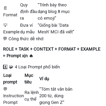
Quy
“Trình bày theo
📄
định đầu
dạng blog 8 mục
Format
ra
có emoji”
💡
Đưa ví
“Giống bài ‘Data
Example
dụ mẫu
Mesh’ MCI đã viết”
💬 Công thức dễ nhớ:
ROLE + TASK + CONTEXT + FORMAT + EXAMPLE
= Prompt xịn 🔥
4️⃣ 🧩 4 Loại Prompt phổ biến
Loại
Mục
Ví dụ
prompt
tiêu
💬
“Tóm tắt văn bản
Ra lệnh
Instruction
200 từ, dùng
cụ thể
Prompt
giọng Gen Z”