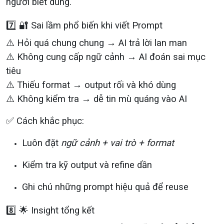
người biết dùng.
7️⃣ 🔐 Sai lầm phổ biến khi viết Prompt
⚠️ Hỏi quá chung chung → AI trả lời lan man
⚠️ Không cung cấp ngữ cảnh → AI đoán sai mục
tiêu
⚠️ Thiếu format → output rối và khó dùng
⚠️ Không kiểm tra → dễ tin mù quáng vào AI
✅ Cách khắc phục:
Luôn đặt
ngữ cảnh + vai trò + format
Kiểm tra kỹ output và refine dần
Ghi chú những prompt hiệu quả để reuse
8️⃣ 🌟 Insight tổng kết