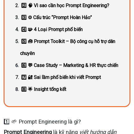
2️⃣ 🧠 Vì sao cần học Prompt Engineering?
3️⃣ ⚙️ Cấu trúc “Prompt Hoàn Hảo”
4️⃣ 🧩 4 Loại Prompt phổ biến
5️⃣ 🧰 Prompt Toolkit – Bộ công cụ hỗ trợ dân
chuyên
6️⃣ 💬 Case Study – Marketing & HR thực chiến
7️⃣ 🔐 Sai lầm phổ biến khi viết Prompt
8️⃣ 🌟 Insight tổng kết
1️⃣ 🌱 Prompt Engineering là gì?
Prompt Engineering
là kỹ năng
viết hướng dẫn