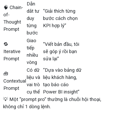
Dẫn
🧠 Chain-
dắt tư
“Giải thích từng
of-
duy
bước cách chọn
Thought
từng
KPI hợp lý”
Prompt
bước
Giao
🔁
“Viết bản đầu, tôi
tiếp
Iterative
sẽ góp ý rồi bạn
nhiều
Prompt
sửa lại”
vòng
Có dữ
“Dựa vào bảng dữ
🧰
liệu và
liệu khách hàng,
Contextual
vai trò
tạo báo cáo
Prompt
cụ thể
Power BI insight”
💡 Một “prompt pro” thường là chuỗi hội thoại,
không chỉ 1 dòng lệnh.