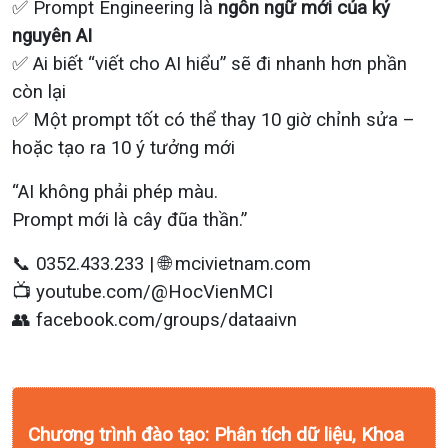
✅ Prompt Engineering là
ngôn ngữ mới của kỷ
nguyên AI
✅ Ai biết “viết cho AI hiểu” sẽ đi nhanh hơn phần
còn lại
✅ Một prompt tốt có thể thay 10 giờ chỉnh sửa –
hoặc tạo ra 10 ý tưởng mới
“AI không phải phép màu.
Prompt mới là cây đũa thần.”
📞 0352.433.233 | 🌐 mcivietnam.com
📺 youtube.com/@HocVienMCI
👥 facebook.com/groups/dataaivn
Chương trình đào tạo: Phân tích dữ liệu, Khoa