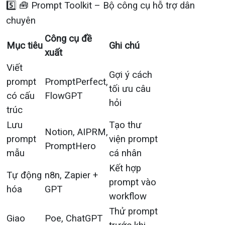
5️⃣ 🧰 Prompt Toolkit – Bộ công cụ hỗ trợ dân
chuyên
Công cụ đề
Mục tiêu
Ghi chú
xuất
Viết
Gợi ý cách
prompt
PromptPerfect,
tối ưu câu
có cấu
FlowGPT
hỏi
trúc
Lưu
Tạo thư
Notion, AIPRM,
prompt
viện prompt
PromptHero
mẫu
cá nhân
Kết hợp
Tự động
n8n, Zapier +
prompt vào
hóa
GPT
workflow
Thử prompt
Giao
Poe, ChatGPT