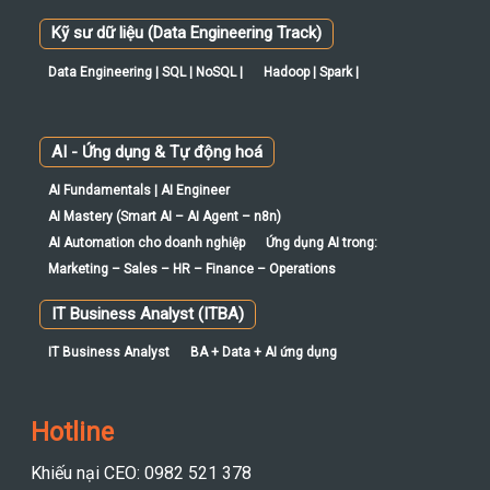
AI - Ứng dụng & Tự động hoá
AI Fundamentals | AI Engineer
AI Mastery (Smart AI – AI Agent – n8n)
AI Automation cho doanh nghiệp
Ứng dụng AI trong:
Marketing – Sales – HR – Finance – Operations
IT Business Analyst (ITBA)
IT Business Analyst
BA + Data + AI ứng dụng
Hotline
Khiếu nại CEO: 0982 521 378
Tư vấn khóa học: 0352.433.233
Tư vấn đào tạo doanh nghiệp: 0352.433.233
CSKH: cskh@mcivietnam.com