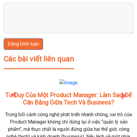
Đăng bình luận
Các bài viết liên quan
Tư Duy Của Một Product Manager: Làm Sao Để
Previous
Next
Cân Bằng Giữa Tech Và Business?
Trong bối cảnh công nghệ phát triển nhanh chóng, vai trò của
Product Manager không chỉ dừng lại ở việc “quản lý sản
phẩm”, mà thực chất là người đứng giữa hai thế giới: công
nghệ (tech) và kinh doanh (business). Nếu lệch về một phía,