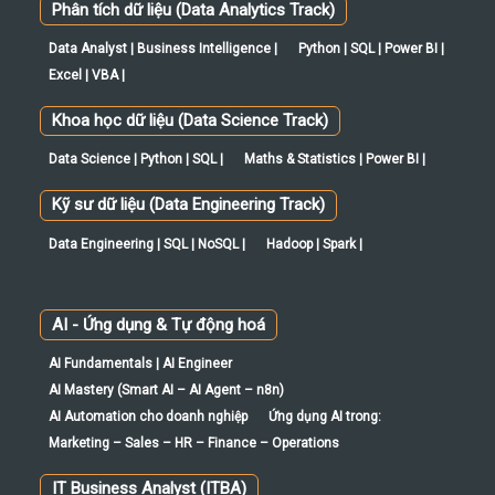
Phân tích dữ liệu (Data Analytics Track)
Data Analyst | Business Intelligence |
Python | SQL | Power BI |
Excel | VBA |
Khoa học dữ liệu (Data Science Track)
Data Science | Python | SQL |
Maths & Statistics | Power BI |
Kỹ sư dữ liệu (Data Engineering Track)
Data Engineering | SQL | NoSQL |
Hadoop | Spark |
AI - Ứng dụng & Tự động hoá
AI Fundamentals | AI Engineer
AI Mastery (Smart AI – AI Agent – n8n)
AI Automation cho doanh nghiệp
Ứng dụng AI trong:
Marketing – Sales – HR – Finance – Operations
IT Business Analyst (ITBA)