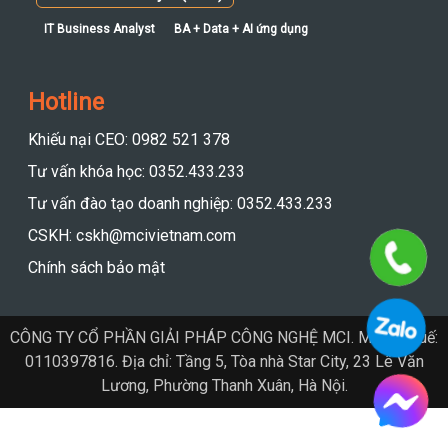
IT Business Analyst
BA + Data + AI ứng dụng
Hotline
Khiếu nại CEO: 0982 521 378
Tư vấn khóa học: 0352.433.233
Tư vấn đào tạo doanh nghiệp: 0352.433.233
CSKH: cskh@mcivietnam.com
Chính sách bảo mật
CÔNG TY CỔ PHẦN GIẢI PHÁP CÔNG NGHỆ MCI. Mã số thuế:
0110397816. Địa chỉ: Tầng 5, Tòa nhà Star City, 23 Lê Văn
Lương, Phường Thanh Xuân, Hà Nội.