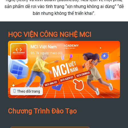
sản phẩm dễ rơi vào tình trạng “xịn nhưng không ai dùng” “dễ
bán nhưng không thể triển khai”.
HỌC VIỆN CÔNG NGHỆ MCI
MCI Việt Nam
95.7k người theo dõi
Theo dõi trang
Chương Trình Đào Tạo