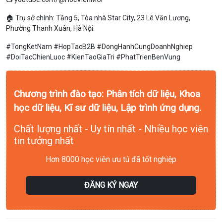
🏠 Trụ sở chính: Tầng 5, Tòa nhà Star City, 23 Lê Văn Lương,
Phường Thanh Xuân, Hà Nội.
#TongKetNam #HopTacB2B #DongHanhCungDoanhNghiep
#DoiTacChienLuoc #KienTaoGiaTri #PhatTrienBenVung
Chương trình đào tạo: Phân tích dữ liệu, Khoa
học dữ liệu, Kĩ sư dữ liệu, Lập trình ứng dụng.
Chất lượng nhất - Uy tín nhất - Nhiều học viên
tin tưởng nhất
Hơn 8000 học viên ưu tú đã tốt nghiệp
ĐĂNG KÝ NGAY