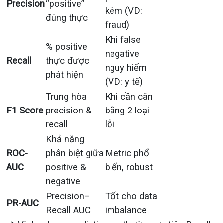
Precision
“positive”
kém (VD:
đúng thực
fraud)
Khi false
% positive
negative
Recall
thực được
nguy hiểm
phát hiện
(VD: y tế)
Trung hòa
Khi cần cân
F1 Score
precision &
bằng 2 loại
recall
lỗi
Khả năng
ROC-
phân biệt giữa
Metric phổ
AUC
positive &
biến, robust
negative
Precision–
Tốt cho data
PR-AUC
Recall AUC
imbalance