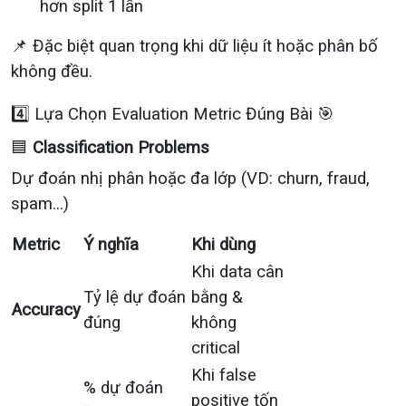
hơn split 1 lần
📌 Đặc biệt quan trọng khi dữ liệu ít hoặc phân bố
không đều.
4️⃣ Lựa Chọn Evaluation Metric Đúng Bài 🎯
🟦
Classification Problems
Dự đoán nhị phân hoặc đa lớp (VD: churn, fraud,
spam...)
Metric
Ý nghĩa
Khi dùng
Khi data cân
Tỷ lệ dự đoán
bằng &
Accuracy
đúng
không
critical
Khi false
% dự đoán
positive tốn