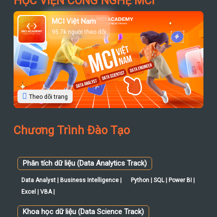
95.7k người theo dõi
Theo dõi trang
Chương Trình Đào Tạo
Phân tích dữ liệu (Data Analytics Track)
Data Analyst | Business Intelligence |
Python | SQL | Power BI |
Excel | VBA |
Khoa học dữ liệu (Data Science Track)
Data Science | Python | SQL |
Maths & Statistics | Power BI |