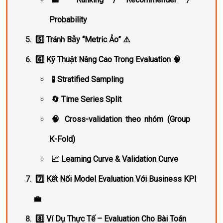
Probability
5️⃣ Tránh Bẫy “Metric Ảo” ⚠️
6️⃣ Kỹ Thuật Nâng Cao Trong Evaluation 🧠
🧪 Stratified Sampling
🔄 Time Series Split
🧠 Cross-validation theo nhóm (Group
K-Fold)
📈 Learning Curve & Validation Curve
7️⃣ Kết Nối Model Evaluation Với Business KPI
💼
8️⃣ Ví Dụ Thực Tế – Evaluation Cho Bài Toán