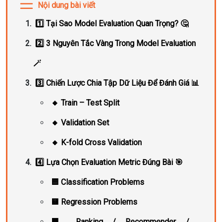
Nội dung bài viết
1️⃣ Tại Sao Model Evaluation Quan Trọng? 🤔
2️⃣ 3 Nguyên Tắc Vàng Trong Model Evaluation
🪄
3️⃣ Chiến Lược Chia Tập Dữ Liệu Để Đánh Giá 📊
🔸 Train – Test Split
🔸 Validation Set
🔸 K-fold Cross Validation
4️⃣ Lựa Chọn Evaluation Metric Đúng Bài 🎯
🟦 Classification Problems
🟨 Regression Problems
🟧 Ranking / Recommender /