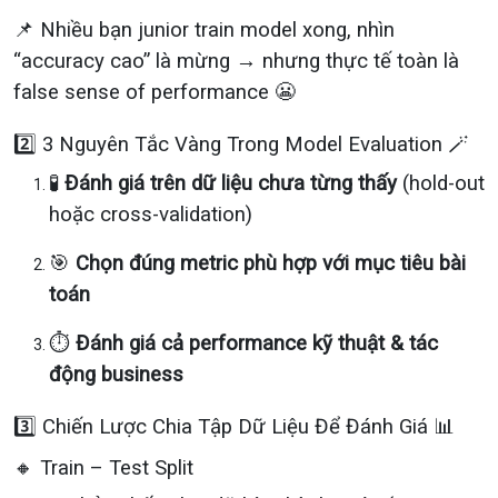
📌 Nhiều bạn junior train model xong, nhìn
“accuracy cao” là mừng → nhưng thực tế toàn là
false sense of performance 😬
2️⃣ 3 Nguyên Tắc Vàng Trong Model Evaluation 🪄
🧪
Đánh giá trên dữ liệu chưa từng thấy
(hold-out
hoặc cross-validation)
🎯
Chọn đúng metric phù hợp với mục tiêu bài
toán
⏱️
Đánh giá cả performance kỹ thuật & tác
động business
3️⃣ Chiến Lược Chia Tập Dữ Liệu Để Đánh Giá 📊
🔸 Train – Test Split