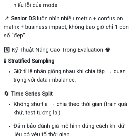
hiểu lỗi của model
📌
Senior DS
luôn nhìn nhiều metric + confusion
matrix + business impact, không bao giờ chỉ 1 con
số “đẹp”.
6️⃣ Kỹ Thuật Nâng Cao Trong Evaluation 🧠
🧪
Stratified Sampling
Giữ tỉ lệ nhãn giống nhau khi chia tập → quan
trọng với data imbalance.
🔄
Time Series Split
Không shuffle → chia theo thời gian (train quá
khứ, test tương lai).
Đảm bảo đánh giá mô hình đúng cách khi dữ
liệu có yếu tố thời gian.