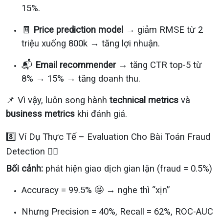
15%.
🧾
Price prediction model
→ giảm RMSE từ 2
triệu xuống 800k → tăng lợi nhuận.
📬
Email recommender
→ tăng CTR top-5 từ
8% → 15% → tăng doanh thu.
📌 Vì vậy, luôn song hành
technical metrics
và
business metrics
khi đánh giá.
8️⃣ Ví Dụ Thực Tế – Evaluation Cho Bài Toán Fraud
Detection 🕵️‍♂️
Bối cảnh:
phát hiện giao dịch gian lận (fraud = 0.5%)
Accuracy = 99.5% 🤩 → nghe thì “xịn”
Nhưng Precision = 40%, Recall = 62%, ROC-AUC