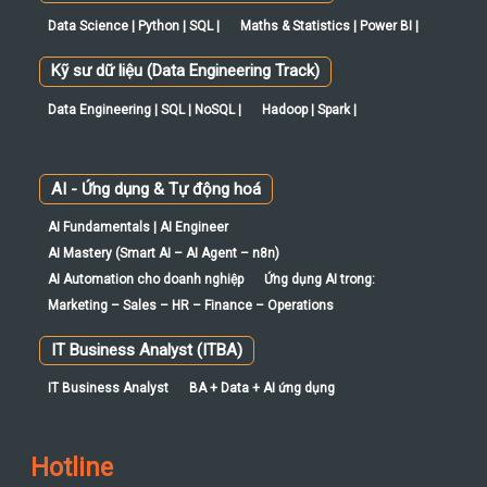
Kỹ sư dữ liệu (Data Engineering Track)
Data Engineering | SQL | NoSQL |
Hadoop | Spark |
AI - Ứng dụng & Tự động hoá
AI Fundamentals | AI Engineer
AI Mastery (Smart AI – AI Agent – n8n)
AI Automation cho doanh nghiệp
Ứng dụng AI trong:
Marketing – Sales – HR – Finance – Operations
IT Business Analyst (ITBA)
IT Business Analyst
BA + Data + AI ứng dụng
Hotline
Khiếu nại CEO: 0982 521 378