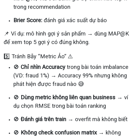
trong recommendation
Brier Score:
đánh giá xác suất dự báo
📌 Ví dụ: mô hình gợi ý sản phẩm → dùng MAP@K
để xem top 5 gợi ý có đúng không.
5️⃣ Tránh Bẫy “Metric Ảo” ⚠️
🚫
Chỉ nhìn Accuracy
trong bài toán imbalance
(VD: fraud 1%) → Accuracy 99% nhưng không
phát hiện được fraud nào 😅
🚫
Dùng metric không liên quan business
→ ví
dụ chọn RMSE trong bài toán ranking
🚫
Đánh giá trên train
→ overfit mà không biết
🚫
Không check confusion matrix
→ không