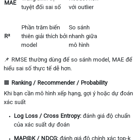
MAE
tuyệt đối sai số
với outlier
Phần trăm biến
So sánh
R²
thiên giải thích bởi
nhanh giữa
model
mô hình
📌 RMSE thường dùng để so sánh model, MAE để
hiểu sai số thực tế dễ hơn.
🟧
Ranking / Recommender / Probability
Khi bạn cần mô hình xếp hạng, gợi ý hoặc dự đoán
xác suất
Log Loss / Cross Entropy:
đánh giá độ chuẩn
của xác suất dự đoán
MAP@K / NDCG:
đánh giá độ chính xác top-k