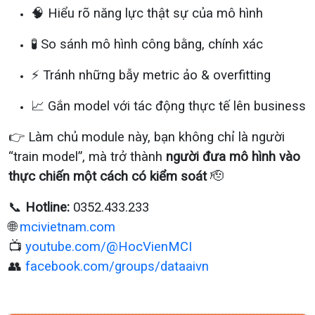
🧠 Hiểu rõ năng lực thật sự của mô hình
🧪 So sánh mô hình công bằng, chính xác
⚡ Tránh những bẫy metric ảo & overfitting
📈 Gắn model với tác động thực tế lên business
👉 Làm chủ module này, bạn không chỉ là người
“train model”, mà trở thành
người đưa mô hình vào
thực chiến một cách có kiểm soát
🫡
📞
Hotline:
0352.433.233
🌐
mcivietnam.com
📺
youtube.com/@HocVienMCI
👥
facebook.com/groups/dataaivn