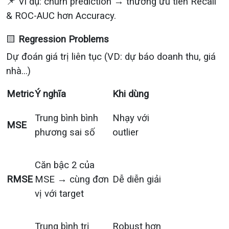
📌 Ví dụ: churn prediction → thường ưu tiên Recall
& ROC-AUC hơn Accuracy.
🟨
Regression Problems
Dự đoán giá trị liên tục (VD: dự báo doanh thu, giá
nhà...)
Metric
Ý nghĩa
Khi dùng
Trung bình bình
Nhạy với
MSE
phương sai số
outlier
Căn bậc 2 của
RMSE
MSE → cùng đơn
Dễ diễn giải
vị với target
Trung bình trị
Robust hơn