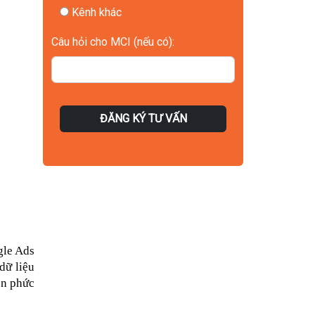
Kênh khác
Câu hỏi cho MCI (nếu có):
ĐĂNG KÝ TƯ VẤN
le Ads 
ữ liệu 
ên phức 