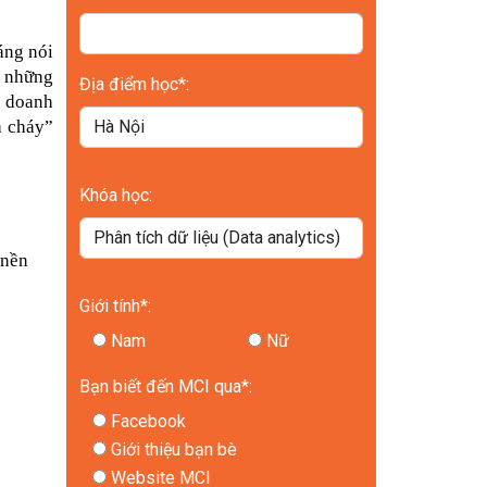
ng nói 
 những 
Địa điểm học*:
 doanh 
 cháy” 
Khóa học:
nền 
Giới tính*:
Nam
Nữ
Bạn biết đến MCI qua*:
Facebook
Giới thiệu bạn bè
Website MCI