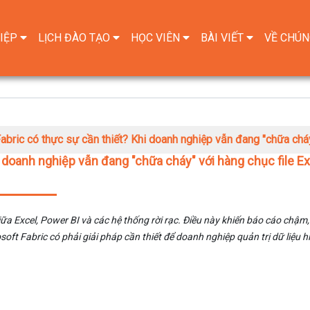
IỆP
LỊCH ĐÀO TẠO
HỌC VIÊN
BÀI VIẾT
VỀ CHÚN
abric có thực sự cần thiết? Khi doanh nghiệp vẫn đang "chữa cháy
i doanh nghiệp vẫn đang "chữa cháy" với hàng chục file Ex
ữa Excel, Power BI và các hệ thống rời rạc. Điều này khiến báo cáo chậm, 
soft Fabric có phải giải pháp cần thiết để doanh nghiệp quản trị dữ liệu h