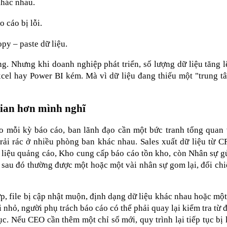
khác nhau.
o cáo bị lỗi.
py – paste dữ liệu.
 Nhưng khi doanh nghiệp phát triển, số lượng dữ liệu tăng lê
xcel hay Power BI kém. Mà vì dữ liệu đang thiếu một "trung tâ
gian hơn mình nghĩ
o mỗi kỳ báo cáo, ban lãnh đạo cần một bức tranh tổng quan v
rải rác ở nhiều phòng ban khác nhau. Sales xuất dữ liệu từ C
ố liệu quảng cáo, Kho cung cấp báo cáo tồn kho, còn Nhân sự gử
y sau đó thường được một hoặc một vài nhân sự gom lại, đối chiế
p, file bị cập nhật muộn, định dạng dữ liệu khác nhau hoặc một
i nhỏ, người phụ trách báo cáo có thể phải quay lại kiểm tra từ đ
c. Nếu CEO cần thêm một chỉ số mới, quy trình lại tiếp tục bị k