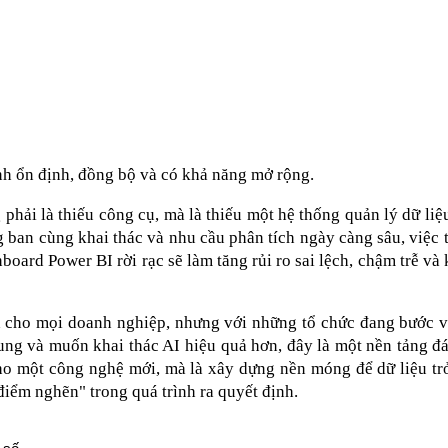
ành ổn định, đồng bộ và có khả năng mở rộng.
hải là thiếu công cụ, mà là thiếu một hệ thống quản lý dữ liệu
 ban cùng khai thác và nhu cầu phân tích ngày càng sâu, việc ti
oard Power BI rời rạc sẽ làm tăng rủi ro sai lệch, chậm trễ và 
h cho mọi doanh nghiệp, nhưng với những tổ chức đang bước và
rung và muốn khai thác AI hiệu quả hơn, đây là một nền tảng đá
ho một công nghệ mới, mà là xây dựng nền móng để dữ liệu trở
à "điểm nghẽn" trong quá trình ra quyết định.