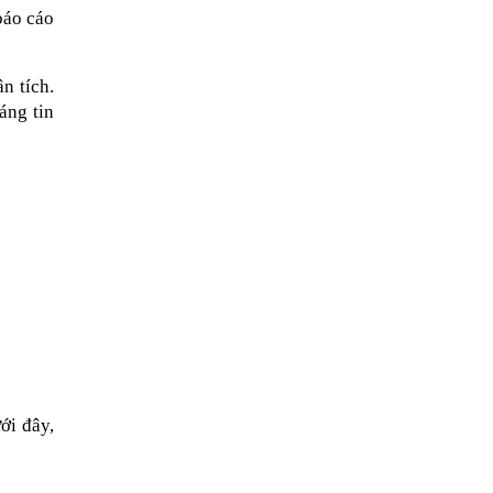
áo cáo 
 tích. 
ng tin 
i đây, 