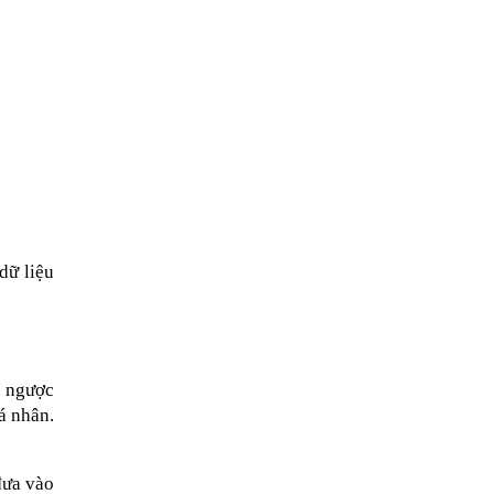
ữ liệu 
 ngược 
 nhân. 
đưa vào 