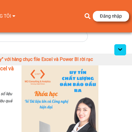
G TÔI
Đăng nhập
" với hàng chục file Excel và Power BI rời rạc
cel và
số liệu
iệu quả