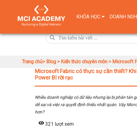
KHÓA HỌC
DOANH NGH
Trang chủ>
Blog >
Kiến thức chuyên môn >
Microsoft F
Microsoft Fabric có thực sự cần thiết? Kh
Power BI rời rạc
Nhiều doanh nghiệp có dữ liệu nhưng lại bị phân tán gi
dễ sai và việc ra quyết định thiếu nhất quán. Vậy Micro
hơn?
321 lượt xem