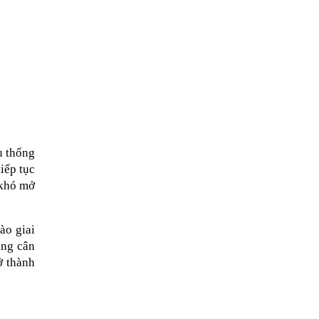
 thống 
ếp tục 
khó mở 
o giai 
ng cân 
 thành 