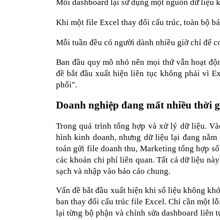
Mỗi dashboard lại sử dụng một nguồn dữ liệu 
Khi một file Excel thay đổi cấu trúc, toàn bộ bá
Mỗi tuần đều có người dành nhiều giờ chỉ để co
Ban đầu quy mô nhỏ nên mọi thứ vẫn hoạt động.
đề bắt đầu xuất hiện liên tục không phải vì E
phối".
Doanh nghiệp đang mất nhiều thời 
Trong quá trình tổng hợp và xử lý dữ liệu. Và
hình kinh doanh, nhưng dữ liệu lại đang nằm 
toán gửi file doanh thu, Marketing tổng hợp s
các khoản chi phí liên quan. Tất cả dữ liệu nà
sạch và nhập vào báo cáo chung.
Vấn đề bắt đầu xuất hiện khi số liệu không khớ
ban thay đổi cấu trúc file Excel. Chỉ cần một lỗ
lại từng bộ phận và chỉnh sửa dashboard liên tụ