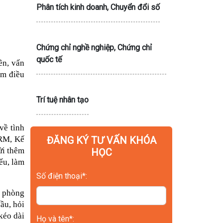
Phân tích kinh doanh, Chuyển đổi số
Chứng chỉ nghề nghiệp, Chứng chỉ
quốc tế
n, vấn 
m điều 
Trí tuệ nhân tạo
ề tình 
RM, Kế 
ĐĂNG KÝ TƯ VẤN KHÓA
i thêm 
HỌC
u, làm 
Số điện thoại*:
 phòng 
ầu, hỏi 
éo dài 
Họ và tên*: