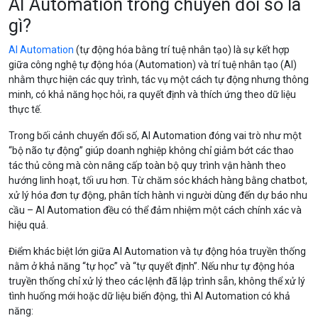
AI Automation trong chuyển đổi số là
gì?
AI Automation
(tự động hóa bằng trí tuệ nhân tạo) là sự kết hợp
giữa công nghệ tự động hóa (Automation) và trí tuệ nhân tạo (AI)
nhằm thực hiện các quy trình, tác vụ một cách tự động nhưng thông
minh, có khả năng học hỏi, ra quyết định và thích ứng theo dữ liệu
thực tế.
Trong bối cảnh chuyển đổi số, AI Automation đóng vai trò như một
“bộ não tự động” giúp doanh nghiệp không chỉ giảm bớt các thao
tác thủ công mà còn nâng cấp toàn bộ quy trình vận hành theo
hướng linh hoạt, tối ưu hơn. Từ chăm sóc khách hàng bằng chatbot,
xử lý hóa đơn tự động, phân tích hành vi người dùng đến dự báo nhu
cầu – AI Automation đều có thể đảm nhiệm một cách chính xác và
hiệu quả.
Điểm khác biệt lớn giữa AI Automation và tự động hóa truyền thống
nằm ở khả năng “tự học” và “tự quyết định”. Nếu như tự động hóa
truyền thống chỉ xử lý theo các lệnh đã lập trình sẵn, không thể xử lý
tình huống mới hoặc dữ liệu biến động, thì AI Automation có khả
năng: