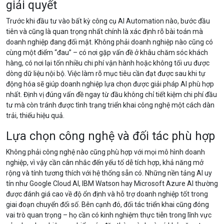
giải quyết
Trước khi đầu tư vào bất kỳ công cụ AI Automation nào, bước đầu
tiên và cũng là quan trọng nhất chính là xác định rõ bài toán mà
doanh nghiệp đang đối mặt. Không phải doanh nghiệp nào cũng có
cùng một điểm “đau” – có nơi gặp vấn đề ở khâu chăm sóc khách
hàng, có nơi lại tốn nhiều chi phí vận hành hoặc không tối ưu được
dòng dữ liệu nội bộ. Việc làm rõ mục tiêu cần đạt được sau khi tự
động hóa sẽ giúp doanh nghiệp lựa chọn được giải pháp AI phù hợp
nhất. Định vị đúng vấn đề ngay từ đầu không chỉ tiết kiệm chi phí đầu
tư mà còn tránh được tình trạng triển khai công nghệ một cách dàn
trải, thiếu hiệu quả.
Lựa chọn công nghệ và đối tác phù hợp
Không phải công nghệ nào cũng phù hợp với mọi mô hình doanh
nghiệp, vì vậy cần cân nhắc đến yếu tố dễ tích hợp, khả năng mở
rộng và tính tương thích với hệ thống sẵn có. Những nền tảng AI uy
tín như Google Cloud AI, IBM Watson hay Microsoft Azure AI thường
được đánh giá cao về độ ổn định và hỗ trợ doanh nghiệp tốt trong
giai đoạn chuyển đổi số. Bên cạnh đó, đối tác triển khai cũng đóng
vai trò quan trọng – họ cần có kinh nghiệm thực tiễn trong lĩnh vực