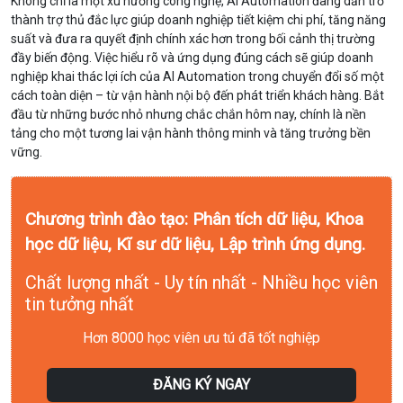
Không chỉ là một xu hướng công nghệ, AI Automation đang dần trở
thành trợ thủ đắc lực giúp doanh nghiệp tiết kiệm chi phí, tăng năng
suất và đưa ra quyết định chính xác hơn trong bối cảnh thị trường
đầy biến động. Việc hiểu rõ và ứng dụng đúng cách sẽ giúp doanh
nghiệp khai thác lợi ích của AI Automation trong chuyển đổi số một
cách toàn diện – từ vận hành nội bộ đến phát triển khách hàng. Bắt
đầu từ những bước nhỏ nhưng chắc chắn hôm nay, chính là nền
tảng cho một tương lai vận hành thông minh và tăng trưởng bền
vững.
Chương trình đào tạo: Phân tích dữ liệu, Khoa
học dữ liệu, Kĩ sư dữ liệu, Lập trình ứng dụng.
Chất lượng nhất - Uy tín nhất - Nhiều học viên
tin tưởng nhất
Hơn 8000 học viên ưu tú đã tốt nghiệp
ĐĂNG KÝ NGAY