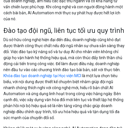
của doanh nghiệp, am hiểu các đặc thù ngành và có khả năng tư
vấn chiến lược phù hợp. Khi công nghệ và con người đồng hành một
cách bài bản, AI Automation mới thực sự phát huy được hết lợi ích
của nó.
Đào tạo đội ngũ, liên tục tối ưu quy trình
Dù sở hữu công nghệ hiện đại đến đâu, doanh nghiệp cũng khó đạt
được thành công thực chất nếu đội ngũ nhân sự chưa sẵn sàng thay
đổi. Việc đào tạo kỹ năng số và tư duy AI cho nhân viên không chỉ
giúp họ vận hành hệ thống hiệu quả, mà còn thúc đẩy tinh thần chủ
động cải tiến trong công việc. Để làm được điều này, doanh nghiệp
nên đầu tư vào các chương trình đào tạo bài bản, sát với thực tiễn.
Khóa đào tạo doanh nghiệp tại Học viện MCI
là một lựa chọn tiêu
biểu, với nội dung được thiết kế chuyên biệt nhằm giúp đội ngũ
nhanh chóng thích nghi với công nghệ mới, hiểu rõ bản chất AI
Automation và ứng dụng linh hoạt trong công việc hằng ngày. Bên
cạnh đó, việc xây dựng văn hóa đổi mới liên tục và thiết lập hệ thống
phản hồi nội bộ hiệu quả sẽ là nền tảng vững chắc giúp doanh
nghiệp điều chỉnh quy trình, tối ưu hóa hiệu quả và tận dụng tối đa
sức mạnh của chuyển đổi số.