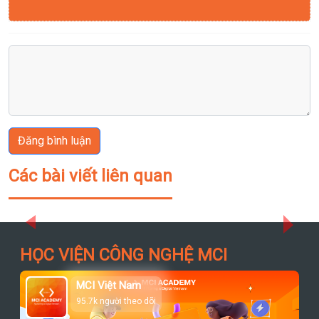
Đăng bình luận
Các bài viết liên quan
Previous
Next
HỌC VIỆN CÔNG NGHỆ MCI
MCI Việt Nam
95.7k người theo dõi