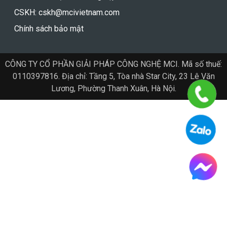
CSKH: cskh@mcivietnam.com
Chính sách bảo mật
CÔNG TY CỔ PHẦN GIẢI PHÁP CÔNG NGHỆ MCI. Mã số thuế:
0110397816. Địa chỉ: Tầng 5, Tòa nhà Star City, 23 Lê Văn
Lương, Phường Thanh Xuân, Hà Nội.