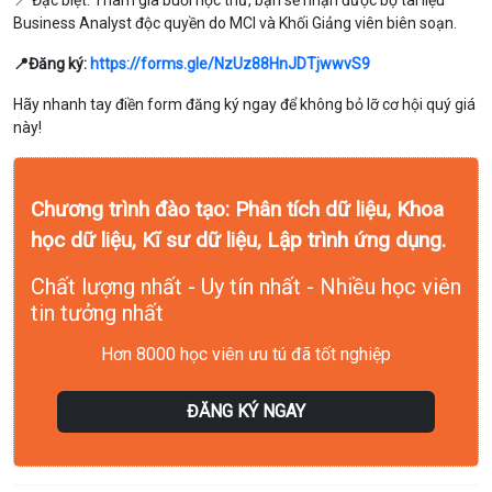
📍 Đặc biệt: Tham gia buổi học thử, bạn sẽ nhận được bộ tài liệu
Business Analyst độc quyền do MCI và Khối Giảng viên biên soạn.
📍Đăng ký:
https://forms.gle/NzUz88HnJDTjwwvS9
Hãy nhanh tay điền form đăng ký ngay để không bỏ lỡ cơ hội quý giá
này!
Chương trình đào tạo: Phân tích dữ liệu, Khoa
học dữ liệu, Kĩ sư dữ liệu, Lập trình ứng dụng.
Chất lượng nhất - Uy tín nhất - Nhiều học viên
tin tưởng nhất
Hơn 8000 học viên ưu tú đã tốt nghiệp
ĐĂNG KÝ NGAY