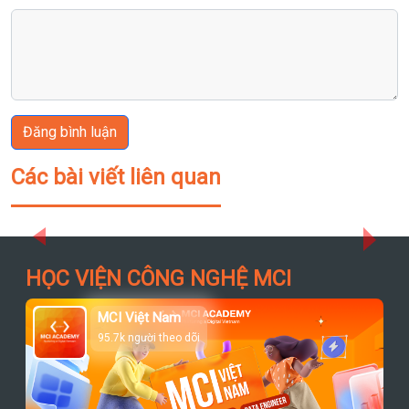
Đăng bình luận
Các bài viết liên quan
Previous
Next
HỌC VIỆN CÔNG NGHỆ MCI
MCI Việt Nam
95.7k người theo dõi