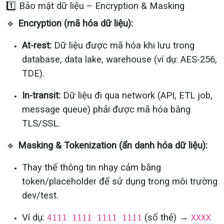
1️⃣ Bảo mật dữ liệu – Encryption & Masking
🔹
Encryption (mã hóa dữ liệu):
At-rest:
Dữ liệu được mã hóa khi lưu trong
database, data lake, warehouse (ví dụ: AES-256,
TDE).
In-transit:
Dữ liệu đi qua network (API, ETL job,
message queue) phải được mã hóa bằng
TLS/SSL.
🔹
Masking & Tokenization (ẩn danh hóa dữ liệu):
Thay thế thông tin nhạy cảm bằng
token/placeholder để sử dụng trong môi trường
dev/test.
Ví dụ:
(số thẻ) →
4111 1111 1111 1111
XXXX