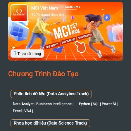
MCI Việt Nam
95.7k người theo dõi
Theo dõi trang
Chương Trình Đào Tạo
Phân tích dữ liệu (Data Analytics Track)
Data Analyst | Business Intelligence |
Python | SQL | Power BI |
Excel | VBA |
Khoa học dữ liệu (Data Science Track)