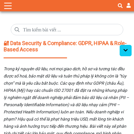
🔐 Data Security & Compliance: GDPR, HIPAA & Role-
Based Access
Trong kỷ nguyên dữ liệu, nơi mọi giao dịch, hồ sơ và tương tác đều
được số hoá, bảo mật dữ liệu và tuân thủ pháp lý không còn là “tùy
chọn” mà là yêu cầu bắt buộc. Các quy định như GDPR (châu Âu),
HIPAA (Mỹ) hay các chuẩn ISO 27001 đã đặt ra những khung pháp
lý nghiêm ngặt để doanh nghiệp phải đảm bảo dữ liệu cá nhân (PII –
Personally Identifiable Information) và dữ liệu nhạy cảm (PHI –
Protected Health Information) luôn an toàn. Nếu doanh nghiệp vi
phạm? Hậu quả có thể là phạt hàng triệu USD, mất lòng tin khách
hàng và ảnh hưởng trực tiếp đến thương hiệu. Bài viết này sẽ phân
tích chi tiết các lớp bảo mật, quy định compliance, mô hình phân