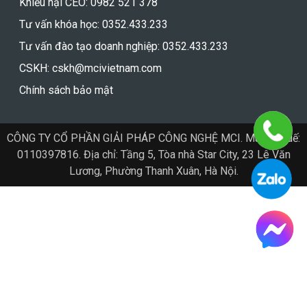
Khiếu nại CEO: 0982 521 378
Tư vấn khóa học: 0352.433.233
Tư vấn đào tạo doanh nghiệp: 0352.433.233
CSKH: cskh@mcivietnam.com
Chính sách bảo mật
CÔNG TY CỔ PHẦN GIẢI PHÁP CÔNG NGHỆ MCI. Mã số thuế:
0110397816. Địa chỉ: Tầng 5, Tòa nhà Star City, 23 Lê Văn
Lương, Phường Thanh Xuân, Hà Nội.