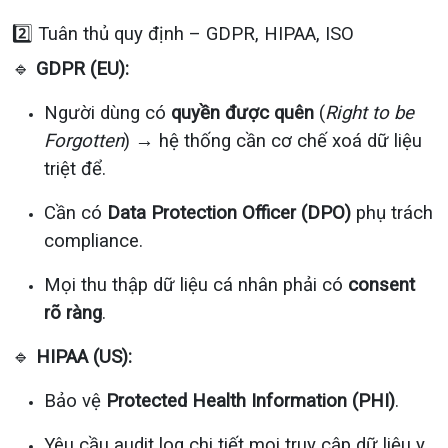
2️⃣ Tuân thủ quy định – GDPR, HIPAA, ISO
🔹
GDPR (EU):
Người dùng có
quyền được quên
(
Right to be
Forgotten
) → hệ thống cần cơ chế xoá dữ liệu
triệt để.
Cần có
Data Protection Officer (DPO)
phụ trách
compliance.
Mọi thu thập dữ liệu cá nhân phải có
consent
rõ ràng
.
🔹
HIPAA (US):
Bảo vệ
Protected Health Information (PHI)
.
Yêu cầu audit log chi tiết mọi truy cập dữ liệu y