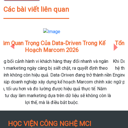
Các bài viết liên quan
Tổng Hợp Các Thuật Ngữ Data Science & Data
Engineering Phổ Biến Nhất Năm 2026
Previous
Next
n
Khi Data Science dịch chuyển mạnh sang hướng ứng dụng và
o
hệ thống, ranh giới giữa Data Scientist, Data Engineer và AI
nền
Engineer ngày càng mờ đi. Dưới đây là một trong những thuật
xác
ngữ phổ biến nhất mà người học dữ liệu cần nắm vững trong
năm 2026.
là
HỌC VIỆN CÔNG NGHỆ MCI