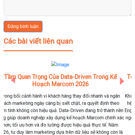
Đăng bình luận
Các bài viết liên quan
Tổng Hợp Các Thuật Ngữ Data Science & Data
Previous
Next
Engineering Phổ Biến Nhất Năm 2026
Khi Data Science dịch chuyển mạnh sang hướng ứng dụng và
hệ thống, ranh giới giữa Data Scientist, Data Engineer và AI
Engineer ngày càng mờ đi. Dưới đây là một trong những thuật
ngữ phổ biến nhất mà người học dữ liệu cần nắm vững trong
năm 2026.