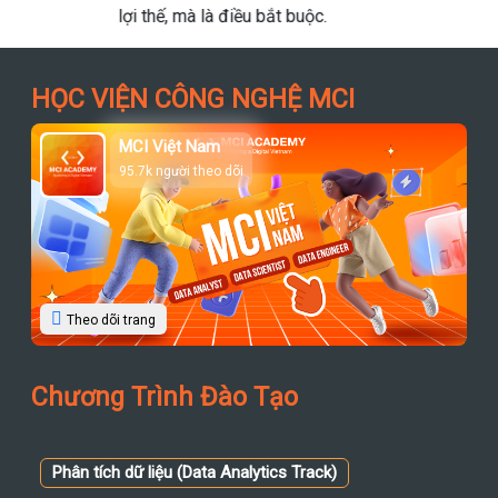
HỌC VIỆN CÔNG NGHỆ MCI
MCI Việt Nam
95.7k người theo dõi
Theo dõi trang
Chương Trình Đào Tạo
Phân tích dữ liệu (Data Analytics Track)
Data Analyst | Business Intelligence |
Python | SQL | Power BI |
Excel | VBA |