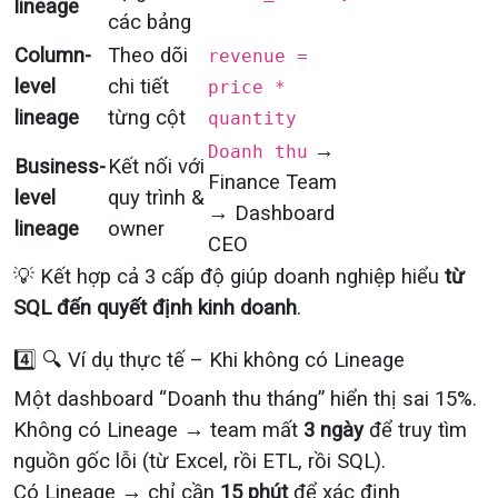
lineage
các bảng
Column-
Theo dõi
revenue =
level
chi tiết
price *
lineage
từng cột
quantity
→
Doanh thu
Business-
Kết nối với
Finance Team
level
quy trình &
→ Dashboard
lineage
owner
CEO
💡 Kết hợp cả 3 cấp độ giúp doanh nghiệp hiểu
từ
SQL đến quyết định kinh doanh
.
4️⃣ 🔍 Ví dụ thực tế – Khi không có Lineage
Một dashboard “Doanh thu tháng” hiển thị sai 15%.
Không có Lineage → team mất
3 ngày
để truy tìm
nguồn gốc lỗi (từ Excel, rồi ETL, rồi SQL).
Có Lineage → chỉ cần
15 phút
để xác định