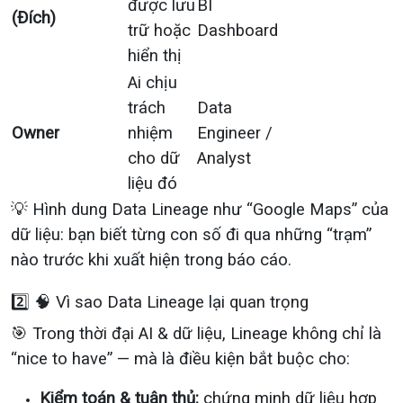
được lưu
BI
(Đích)
trữ hoặc
Dashboard
hiển thị
Ai chịu
trách
Data
Owner
nhiệm
Engineer /
cho dữ
Analyst
liệu đó
💡 Hình dung Data Lineage như “Google Maps” của
dữ liệu: bạn biết từng con số đi qua những “trạm”
nào trước khi xuất hiện trong báo cáo.
2️⃣ 🧠 Vì sao Data Lineage lại quan trọng
🎯 Trong thời đại AI & dữ liệu, Lineage không chỉ là
“nice to have” — mà là điều kiện bắt buộc cho:
Kiểm toán & tuân thủ:
chứng minh dữ liệu hợp