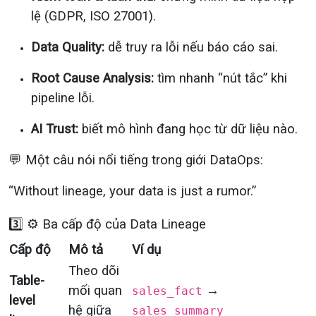
lệ (GDPR, ISO 27001).
Data Quality:
dễ truy ra lỗi nếu báo cáo sai.
Root Cause Analysis:
tìm nhanh “nút tắc” khi
pipeline lỗi.
AI Trust:
biết mô hình đang học từ dữ liệu nào.
💬 Một câu nói nổi tiếng trong giới DataOps:
“Without lineage, your data is just a rumor.”
3️⃣ ⚙️ Ba cấp độ của Data Lineage
Cấp độ
Mô tả
Ví dụ
Theo dõi
Table-
mối quan
→
sales_fact
level
hệ giữa
sales_summary