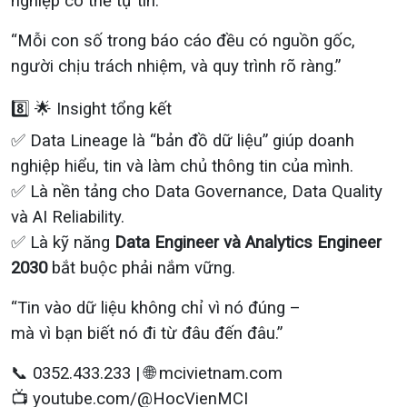
nghiệp có thể tự tin:
“Mỗi con số trong báo cáo đều có nguồn gốc,
người chịu trách nhiệm, và quy trình rõ ràng.”
8️⃣ 🌟 Insight tổng kết
✅ Data Lineage là “bản đồ dữ liệu” giúp doanh
nghiệp hiểu, tin và làm chủ thông tin của mình.
✅ Là nền tảng cho Data Governance, Data Quality
và AI Reliability.
✅ Là kỹ năng
Data Engineer và Analytics Engineer
2030
bắt buộc phải nắm vững.
“Tin vào dữ liệu không chỉ vì nó đúng –
mà vì bạn biết nó đi từ đâu đến đâu.”
📞 0352.433.233 | 🌐 mcivietnam.com
📺 youtube.com/@HocVienMCI