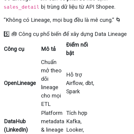
bị trùng dữ liệu từ API Shopee.
sales_detail
“Không có Lineage, mọi bug đều là mê cung.” 🌀
5️⃣ 🧰 Công cụ phổ biến để xây dựng Data Lineage
Điểm nổi
Công cụ
Mô tả
bật
Chuẩn
mở theo
Hỗ trợ
dõi
OpenLineage
Airflow, dbt,
lineage
Spark
cho mọi
ETL
Platform
Tích hợp
DataHub
metadata
Kafka,
(LinkedIn)
& lineage
Looker,