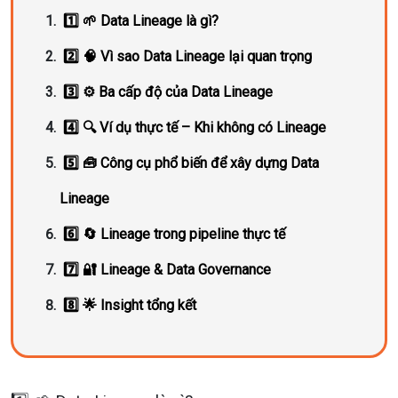
1️⃣ 🌱 Data Lineage là gì?
2️⃣ 🧠 Vì sao Data Lineage lại quan trọng
3️⃣ ⚙️ Ba cấp độ của Data Lineage
4️⃣ 🔍 Ví dụ thực tế – Khi không có Lineage
5️⃣ 🧰 Công cụ phổ biến để xây dựng Data
Lineage
6️⃣ 🔄 Lineage trong pipeline thực tế
7️⃣ 🔐 Lineage & Data Governance
8️⃣ 🌟 Insight tổng kết