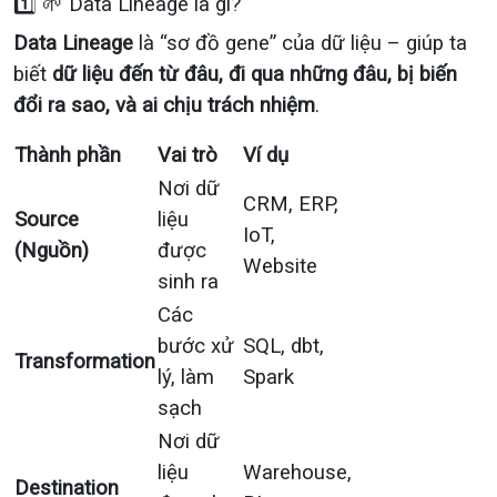
1️⃣ 🌱 Data Lineage là gì?
Data Lineage
là “sơ đồ gene” của dữ liệu – giúp ta
biết
dữ liệu đến từ đâu, đi qua những đâu, bị biến
đổi ra sao, và ai chịu trách nhiệm
.
Thành phần
Vai trò
Ví dụ
Nơi dữ
CRM, ERP,
Source
liệu
IoT,
(Nguồn)
được
Website
sinh ra
Các
bước xử
SQL, dbt,
Transformation
lý, làm
Spark
sạch
Nơi dữ
liệu
Warehouse,
Destination