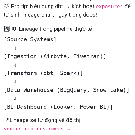
💡 Pro tip: Nếu dùng dbt → kích hoạt
để
exposures
tự sinh lineage chart ngay trong docs!
6️⃣ 🔄 Lineage trong pipeline thực tế
[Source Systems]

   ↓

[Ingestion (Airbyte, Fivetran)]

   ↓

[Transform (dbt, Spark)]

   ↓

[Data Warehouse (BigQuery, Snowflake)]

   ↓

📍Lineage sẽ tự động vẽ đồ thị:
source.crm.customers →