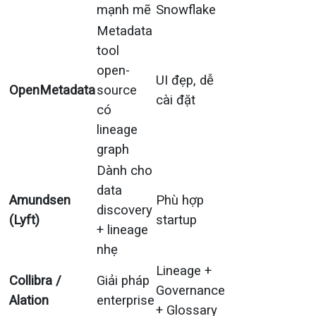
mạnh mẽ
Snowflake
Metadata
tool
open-
UI đẹp, dễ
OpenMetadata
source
cài đặt
có
lineage
graph
Dành cho
data
Amundsen
Phù hợp
discovery
(Lyft)
startup
+ lineage
nhẹ
Lineage +
Collibra /
Giải pháp
Governance
Alation
enterprise
+ Glossary