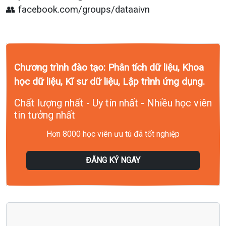
👥 facebook.com/groups/dataaivn
Chương trình đào tạo: Phân tích dữ liệu, Khoa
học dữ liệu, Kĩ sư dữ liệu, Lập trình ứng dụng.
Chất lượng nhất - Uy tín nhất - Nhiều học viên
tin tưởng nhất
Hơn 8000 học viên ưu tú đã tốt nghiệp
ĐĂNG KÝ NGAY