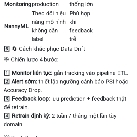
Monitoring
production
thống lớn
Theo dõi hiệu
Phù hợp
năng mô hình
khi
NannyML
không cần
feedback
label
trễ
6️⃣ 🔄 Cách khắc phục Data Drift
🎯 Chiến lược 4 bước:
1️⃣
Monitor liên tục:
gắn tracking vào pipeline ETL.
2️⃣
Alert sớm:
thiết lập ngưỡng cảnh báo PSI hoặc
Accuracy Drop.
3️⃣
Feedback loop:
lưu prediction + feedback thật
để retrain.
4️⃣
Retrain định kỳ:
2 tuần / tháng một lần tùy
domain.