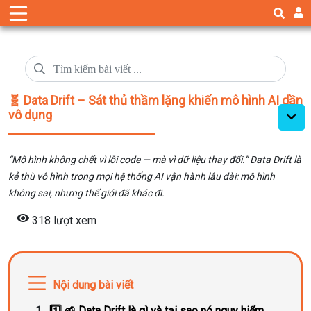
🧬 Data Drift – Sát thủ thầm lặng khiến mô hình AI dần
vô dụng
“Mô hình không chết vì lỗi code — mà vì dữ liệu thay đổi.” Data Drift là
kẻ thù vô hình trong mọi hệ thống AI vận hành lâu dài: mô hình
không sai, nhưng thế giới đã khác đi.
318 lượt xem
Nội dung bài viết
1️⃣ 🌱 Data Drift là gì và tại sao nó nguy hiểm