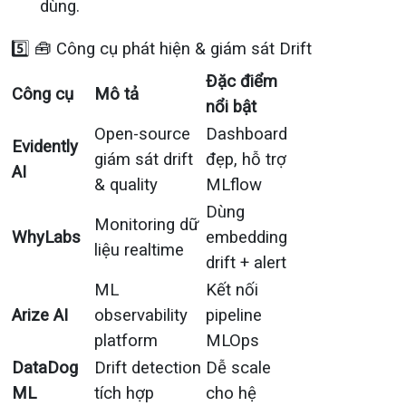
dùng.
5️⃣ 🧰 Công cụ phát hiện & giám sát Drift
Đặc điểm
Công cụ
Mô tả
nổi bật
Open-source
Dashboard
Evidently
giám sát drift
đẹp, hỗ trợ
AI
& quality
MLflow
Dùng
Monitoring dữ
WhyLabs
embedding
liệu realtime
drift + alert
ML
Kết nối
Arize AI
observability
pipeline
platform
MLOps
DataDog
Drift detection
Dễ scale
ML
tích hợp
cho hệ