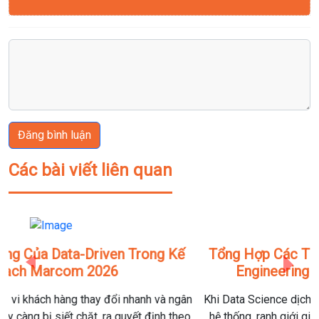
Đăng bình luận
Các bài viết liên quan
Tổng Hợp Các Thuật Ngữ Data Science & Data
Previous
Next
Engineering Phổ Biến Nhất Năm 2026
Khi Data Science dịch chuyển mạnh sang hướng ứng dụng và
hệ thống, ranh giới giữa Data Scientist, Data Engineer và AI