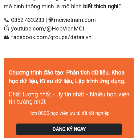
mô hình thông minh là mô hình
biết thích nghi
.”
📞 0352.433.233 | 🌐 mcivietnam.com
📺 youtube.com/@HocVienMCI
👥 facebook.com/groups/dataaivn
Chương trình đào tạo: Phân tích dữ liệu, Khoa
học dữ liệu, Kĩ sư dữ liệu, Lập trình ứng dụng.
Chất lượng nhất - Uy tín nhất - Nhiều học viên
tin tưởng nhất
Hơn 8000 học viên ưu tú đã tốt nghiệp
ĐĂNG KÝ NGAY