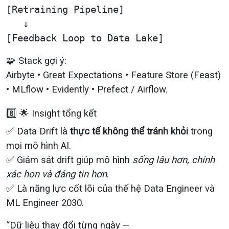
[Retraining Pipeline]

   ↓

🧩 Stack gợi ý:
Airbyte • Great Expectations • Feature Store (Feast)
• MLflow • Evidently • Prefect / Airflow.
8️⃣ 🌟 Insight tổng kết
✅ Data Drift là
thực tế không thể tránh khỏi
trong
mọi mô hình AI.
✅ Giám sát drift giúp mô hình
sống lâu hơn, chính
xác hơn và đáng tin hơn
.
✅ Là năng lực cốt lõi của thế hệ Data Engineer và
ML Engineer 2030.
“Dữ liệu thay đổi từng ngày —