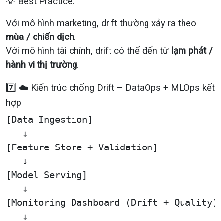
💡 Best Practice:
Với mô hình marketing, drift thường xảy ra theo
mùa / chiến dịch
.
Với mô hình tài chính, drift có thể đến từ
lạm phát /
hành vi thị trường
.
7️⃣ ☁️ Kiến trúc chống Drift – DataOps + MLOps kết
hợp
[Data Ingestion]

   ↓

[Feature Store + Validation]

   ↓

[Model Serving]

   ↓

[Monitoring Dashboard (Drift + Quality)]
   ↓
