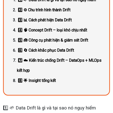
2️⃣ ⚙️ Chu trình hình thành Drift
3️⃣ 📊 Cách phát hiện Data Drift
4️⃣ 🧠 Concept Drift – loại khó chịu nhất
5️⃣ 🧰 Công cụ phát hiện & giám sát Drift
6️⃣ 🔄 Cách khắc phục Data Drift
7️⃣ ☁️ Kiến trúc chống Drift – DataOps + MLOps
kết hợp
8️⃣ 🌟 Insight tổng kết
1️⃣ 🌱 Data Drift là gì và tại sao nó nguy hiểm