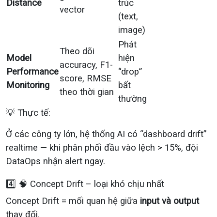
Distance
trúc
vector
(text,
image)
Phát
Theo dõi
Model
hiện
accuracy, F1-
Performance
“drop”
score, RMSE
Monitoring
bất
theo thời gian
thường
💡 Thực tế:
Ở các công ty lớn, hệ thống AI có “dashboard drift”
realtime — khi phân phối đầu vào lệch > 15%, đội
DataOps nhận alert ngay.
4️⃣ 🧠 Concept Drift – loại khó chịu nhất
Concept Drift = mối quan hệ giữa
input và output
thay đổi.