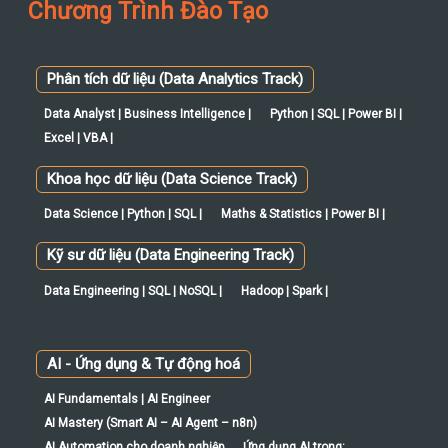
Phân tích dữ liệu (Data Analytics Track)
Data Analyst | Business Intelligence |
Python | SQL | Power BI |
Excel | VBA |
Khoa học dữ liệu (Data Science Track)
Data Science | Python | SQL |
Maths & Statistics | Power BI |
Kỹ sư dữ liệu (Data Engineering Track)
Data Engineering | SQL | NoSQL |
Hadoop | Spark |
AI - Ứng dụng & Tự động hoá
AI Fundamentals | AI Engineer
AI Mastery (Smart AI – AI Agent – n8n)
AI Automation cho doanh nghiệp
Ứng dụng AI trong:
Marketing – Sales – HR – Finance – Operations