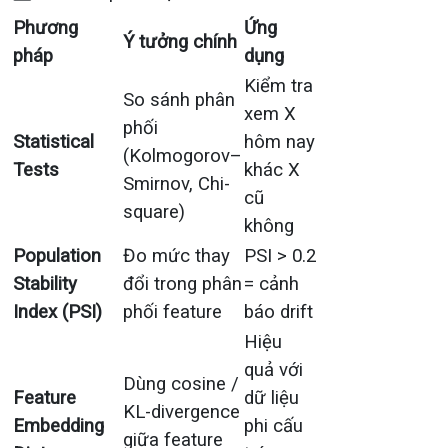
Phương
Ứng
Ý tưởng chính
pháp
dụng
Kiểm tra
So sánh phân
xem X
phối
Statistical
hôm nay
(Kolmogorov–
Tests
khác X
Smirnov, Chi-
cũ
square)
không
Population
Đo mức thay
PSI > 0.2
Stability
đổi trong phân
= cảnh
Index (PSI)
phối feature
báo drift
Hiệu
quả với
Dùng cosine /
Feature
dữ liệu
KL-divergence
Embedding
phi cấu
giữa feature