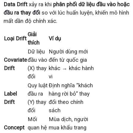
Data Drift
xảy ra khi
phân phối dữ liệu đầu vào hoặc
đầu ra thay đổi
so với lúc huấn luyện, khiến mô hình
mất dần độ chính xác.
Giải
Loại Drift
Ví dụ
thích
Dữ liệu
Người dùng mới
Covariate
đầu vào
đến từ quốc gia
Drift
(X) thay
khác → khác hành
đổi
vi
Quy luật
Định nghĩa “khách
Label
đầu ra
hàng rời bỏ” thay
Drift
(Y) thay
đổi theo chính
đổi
sách
Mối
Mùa dịch, người
Concept
quan hệ
mua khẩu trang