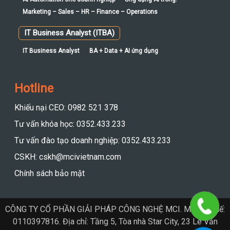
IT Business Analyst (ITBA)
IT Business Analyst
BA + Data + AI ứng dụng
Hotline
Khiếu nại CEO: 0982 521 378
Tư vấn khóa học: 0352.433.233
Tư vấn đào tạo doanh nghiệp: 0352.433.233
CSKH: cskh@mcivietnam.com
Chính sách bảo mật
CÔNG TY CỔ PHẦN GIẢI PHÁP CÔNG NGHỆ MCI. Mã số thuế:
0110397816. Địa chỉ: Tầng 5, Tòa nhà Star City, 23 Lê Văn
Lương, Phường Thanh Xuân, Hà Nội.