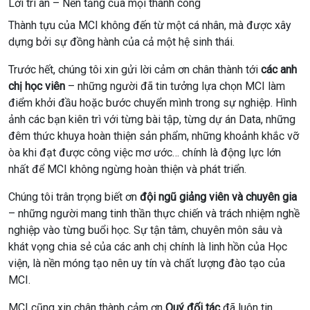
Lời tri ân – Nền tảng của mọi thành công
Thành tựu của MCI không đến từ một cá nhân, mà được xây
dựng bởi sự đồng hành của cả một hệ sinh thái.
Trước hết, chúng tôi xin gửi lời cảm ơn chân thành tới
các anh
chị học viên
– những người đã tin tưởng lựa chọn MCI làm
điểm khởi đầu hoặc bước chuyển mình trong sự nghiệp. Hình
ảnh các bạn kiên trì với từng bài tập, từng dự án Data, những
đêm thức khuya hoàn thiện sản phẩm, những khoảnh khắc vỡ
òa khi đạt được công việc mơ ước… chính là động lực lớn
nhất để MCI không ngừng hoàn thiện và phát triển.
Chúng tôi trân trọng biết ơn
đội ngũ giảng viên và chuyên gia
– những người mang tinh thần thực chiến và trách nhiệm nghề
nghiệp vào từng buổi học. Sự tận tâm, chuyên môn sâu và
khát vọng chia sẻ của các anh chị chính là linh hồn của Học
viện, là nền móng tạo nên uy tín và chất lượng đào tạo của
MCI.
MCI cũng xin chân thành cảm ơn
Quý đối tác
đã luôn tin