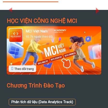
Previous
Next
HỌC VIỆN CÔNG NGHỆ MCI
MCI Việt Nam
95.7k người theo dõi
Theo dõi trang
Chương Trình Đào Tạo
Phân tích dữ liệu (Data Analytics Track)