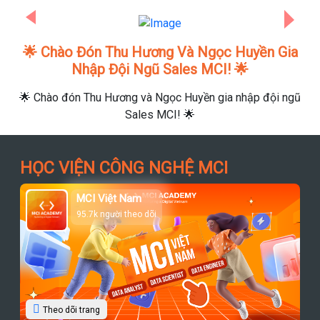
Previous
Next
Chào Đón Thu Hương Và Ngọc Huyền Gia
CHÀ
Nhập Đội Ngũ Sales MCI! 🌟
ào đón Thu Hương và Ngọc Huyền gia nhập đội ngũ
Sales MCI! 🌟
HỌC VIỆN CÔNG NGHỆ MCI
MCI Việt Nam
95.7k người theo dõi
Theo dõi trang