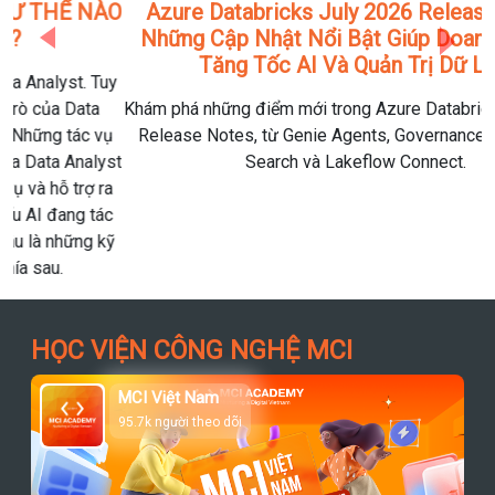
Azure Databricks July 2026 Release Notes:
Những Cập Nhật Nổi Bật Giúp Doanh Nghiệp
Tăng Tốc AI Và Quản Trị Dữ Liệu
Khám phá những điểm mới trong Azure Databricks July 2026
Release Notes, từ Genie Agents, Governance Hub đến AI
Search và Lakeflow Connect.
HỌC VIỆN CÔNG NGHỆ MCI
MCI Việt Nam
95.7k người theo dõi
Theo dõi trang