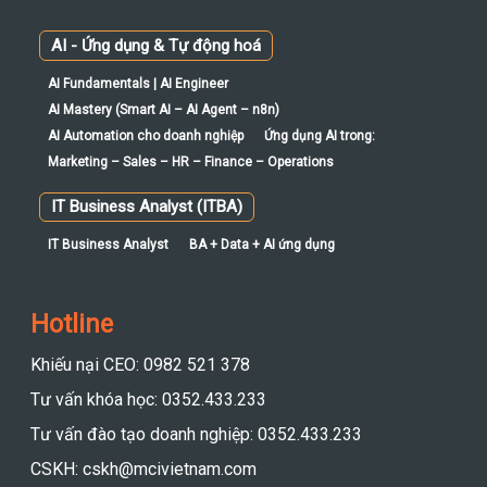
AI Mastery (Smart AI – AI Agent – n8n)
AI Automation cho doanh nghiệp
Ứng dụng AI trong:
Marketing – Sales – HR – Finance – Operations
IT Business Analyst (ITBA)
IT Business Analyst
BA + Data + AI ứng dụng
Hotline
Khiếu nại CEO: 0982 521 378
Tư vấn khóa học: 0352.433.233
Tư vấn đào tạo doanh nghiệp: 0352.433.233
CSKH: cskh@mcivietnam.com
Chính sách bảo mật
CÔNG TY CỔ PHẦN GIẢI PHÁP CÔNG NGHỆ MCI. Mã số thuế: