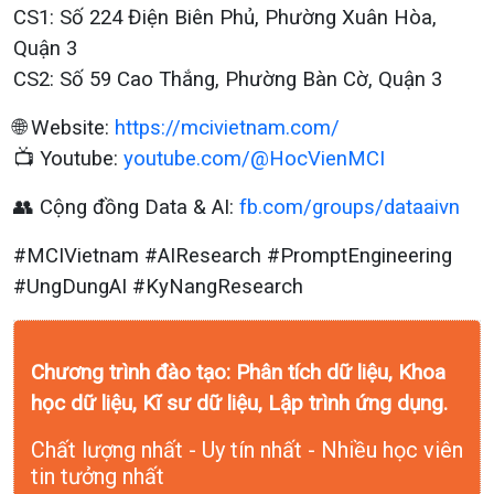
CS1: Số 224 Điện Biên Phủ, Phường Xuân Hòa,
Quận 3
CS2: Số 59 Cao Thắng, Phường Bàn Cờ, Quận 3
🌐 Website:
https://mcivietnam.com/
📺 Youtube:
youtube.com/@HocVienMCI
👥 Cộng đồng Data & AI:
fb.com/groups/dataaivn
#MCIVietnam #AIResearch #PromptEngineering
#UngDungAI #KyNangResearch
Chương trình đào tạo: Phân tích dữ liệu, Khoa
học dữ liệu, Kĩ sư dữ liệu, Lập trình ứng dụng.
Chất lượng nhất - Uy tín nhất - Nhiều học viên
tin tưởng nhất