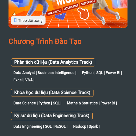
Chương Trình Đào Tạo
Phân tích dữ liệu (Data Analytics Track)
Data Analyst | Business Intelligence |
Python | SQL | Power BI |
Excel | VBA |
Khoa học dữ liệu (Data Science Track)
Data Science | Python | SQL |
Maths & Statistics | Power BI |
Kỹ sư dữ liệu (Data Engineering Track)
Data Engineering | SQL | NoSQL |
Hadoop | Spark |
AI - Ứng dụng & Tự động hoá
AI Fundamentals | AI Engineer