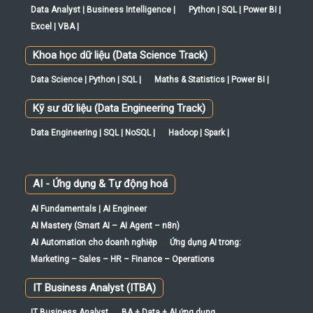
Data Analyst | Business Intelligence |
Python | SQL | Power BI |
Excel | VBA |
Khoa học dữ liệu (Data Science Track)
Data Science | Python | SQL |
Maths & Statistics | Power BI |
Kỹ sư dữ liệu (Data Engineering Track)
Data Engineering | SQL | NoSQL |
Hadoop | Spark |
AI - Ứng dụng & Tự động hoá
AI Fundamentals | AI Engineer
AI Mastery (Smart AI – AI Agent – n8n)
AI Automation cho doanh nghiệp
Ứng dụng AI trong:
Marketing – Sales – HR – Finance – Operations
IT Business Analyst (ITBA)
IT Business Analyst
BA + Data + AI ứng dụng