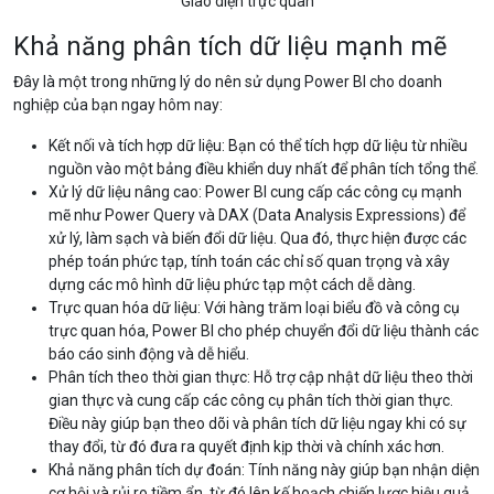
Giao diện trực quan
Khả năng phân tích dữ liệu mạnh mẽ
Đây là một trong những lý do nên sử dụng Power BI cho doanh
nghiệp của bạn ngay hôm nay:
Kết nối và tích hợp dữ liệu: Bạn có thể tích hợp dữ liệu từ nhiều
nguồn vào một bảng điều khiển duy nhất để phân tích tổng thể.
Xử lý dữ liệu nâng cao: Power BI cung cấp các công cụ mạnh
mẽ như Power Query và DAX (Data Analysis Expressions) để
xử lý, làm sạch và biến đổi dữ liệu. Qua đó, thực hiện được các
phép toán phức tạp, tính toán các chỉ số quan trọng và xây
dựng các mô hình dữ liệu phức tạp một cách dễ dàng.
Trực quan hóa dữ liệu: Với hàng trăm loại biểu đồ và công cụ
trực quan hóa, Power BI cho phép chuyển đổi dữ liệu thành các
báo cáo sinh động và dễ hiểu.
Phân tích theo thời gian thực: Hỗ trợ cập nhật dữ liệu theo thời
gian thực và cung cấp các công cụ phân tích thời gian thực.
Điều này giúp bạn theo dõi và phân tích dữ liệu ngay khi có sự
thay đổi, từ đó đưa ra quyết định kịp thời và chính xác hơn.
Khả năng phân tích dự đoán: Tính năng này giúp bạn nhận diện
cơ hội và rủi ro tiềm ẩn, từ đó lên kế hoạch chiến lược hiệu quả