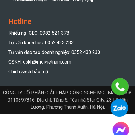
Hotline
Khiếu nại CEO: 0982 521 378
Tư vấn khóa học: 0352.433.233
Tư vấn đào tạo doanh nghiệp: 0352.433.233
CSKH: cskh@mcivietnam.com
Chính sách bảo mật
CÔNG TY CỔ PHẦN GIẢI PHÁP CÔNG NGHỆ MCI. Mã số thuế:
0110397816. Địa chỉ: Tầng 5, Tòa nhà Star City, 23 Lê Văn
Lương, Phường Thanh Xuân, Hà Nội.