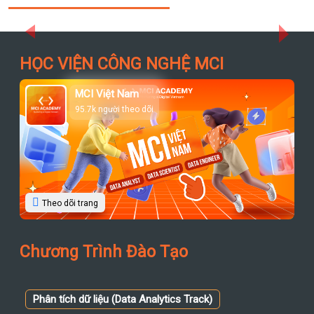
Previous
Next
HỌC VIỆN CÔNG NGHỆ MCI
MCI Việt Nam
95.7k người theo dõi
Theo dõi trang
Chương Trình Đào Tạo
Phân tích dữ liệu (Data Analytics Track)