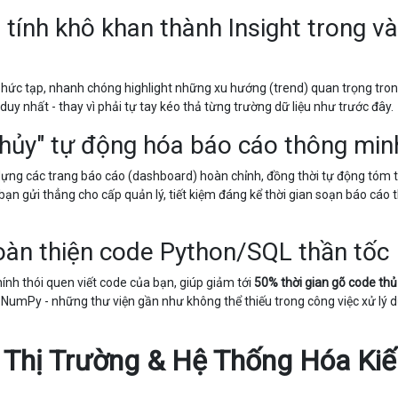
g tính khô khan thành Insight trong và
 phức tạp, nhanh chóng highlight những xu hướng (trend) quan trọng tro
duy nhất - thay vì phải tự tay kéo thả từng trường dữ liệu như trước đây.
 thủy" tự động hóa báo cáo thông min
 dựng các trang báo cáo (dashboard) hoàn chỉnh, đồng thời tự động tóm 
ạn gửi thẳng cho cấp quản lý, tiết kiệm đáng kể thời gian soạn báo cáo 
 hoàn thiện code Python/SQL thần tốc
ính thói quen viết code của bạn, giúp giảm tới
50% thời gian gõ code th
 NumPy - những thư viện gần như không thể thiếu trong công việc xử lý d
 Thị Trường & Hệ Thống Hóa Kiế