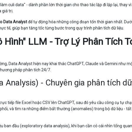
àm culi data" - dành phần lớn thời gian cho thao tác lặp đi lặp lại, thay v
giá trị.
ho Data Analyst
để tự động hóa những công đoạn tốn thời gian nhất. Dưới
 tế, giúp bạn tăng tốc từng bước trong quy trình phân tích dữ liệu.
 Hình" LLM - Trợ Lý Phân Tích T
hường, Data Analyst hiện nay khai thác ChatGPT, Claude và Gemini như m
 phương pháp phân tích 24/7.
Analysis) - Chuyên gia phân tích d
trực tiếp file Excel hoặc CSV lên ChatGPT, sau đó yêu cầu công cụ tự ch
phối, và tìm ra những điểm bất thường (anomalies) trong bộ dữ liệu - tất
ệu ban đầu (exploratory data analysis), khi bạn cần có cái nhìn tổng qu