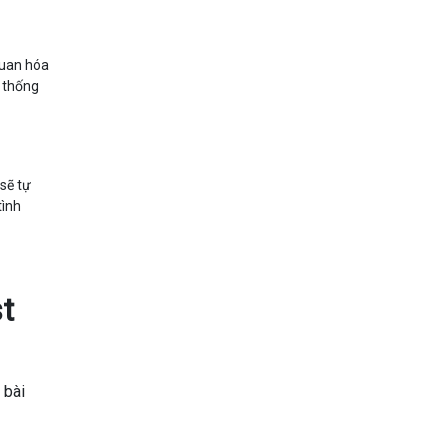
quan hóa
e thống
sẽ tự
tình
t
 bài