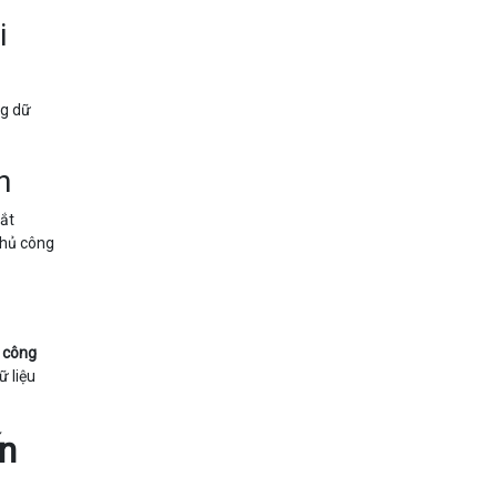
i
ng dữ
h
tắt
thủ công
ủ công
ữ liệu
n