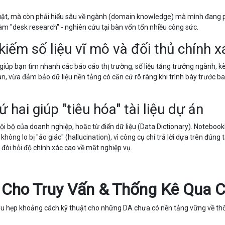
huật, mà còn phải hiểu sâu về ngành (domain knowledge) mà mình đang 
làm "desk research" - nghiên cứu tại bàn vốn tốn nhiều công sức.
 kiếm số liệu vĩ mô và đối thủ chính x
ty giúp bạn tìm nhanh các báo cáo thị trường, số liệu tăng trưởng ngành, 
gian, vừa đảm bảo dữ liệu nền tảng có căn cứ rõ ràng khi trình bày trước b
hai giúp "tiêu hóa" tài liệu dự án
h nội bộ của doanh nghiệp, hoặc từ điển dữ liệu (Data Dictionary). Noteboo
ng lo bị "ảo giác" (hallucination), vì công cụ chỉ trả lời dựa trên đúng tà
đòi hỏi độ chính xác cao về mặt nghiệp vụ.
 Cho Truy Vấn & Thống Kê Qua C
hu hẹp khoảng cách kỹ thuật cho những DA chưa có nền tảng vững về th