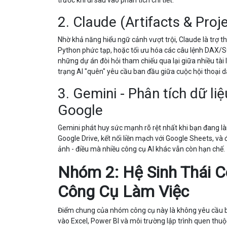
trước khi đi sâu vào phân tích chi tiết.
2. Claude (Artifacts & Proje
Nhờ khả năng hiểu ngữ cảnh vượt trội, Claude là trợ th
Python phức tạp, hoặc tối ưu hóa các câu lệnh DAX/SQ
những dự án đòi hỏi tham chiếu qua lại giữa nhiều tài
trạng AI "quên" yêu cầu ban đầu giữa cuộc hội thoại dà
3. Gemini - Phân tích dữ li
Google
Gemini phát huy sức mạnh rõ rệt nhất khi bạn đang làm 
Google Drive, kết nối liền mạch với Google Sheets, và 
ảnh - điều mà nhiều công cụ AI khác vẫn còn hạn chế.
Nhóm 2: Hệ Sinh Thái Co
Công Cụ Làm Việc
Điểm chung của nhóm công cụ này là không yêu cầu bạn
vào Excel, Power BI và môi trường lập trình quen thuộc