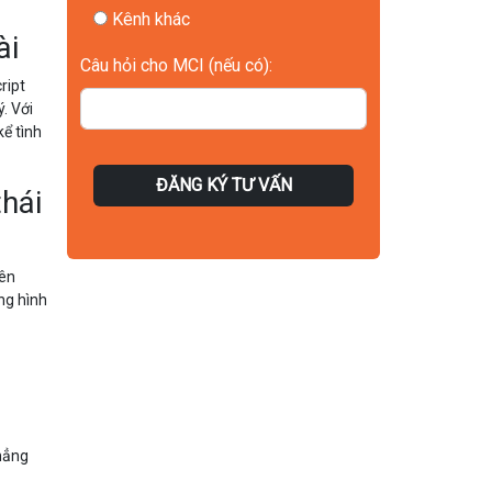
Kênh khác
ài
Câu hỏi cho MCI (nếu có):
ript
. Với
kể tình
ĐĂNG KÝ TƯ VẤN
thái
rên
ng hình
thẳng