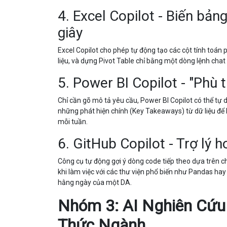
4. Excel Copilot - Biến bản
giây
Excel Copilot cho phép tự động tạo các cột tính toán
liệu, và dựng Pivot Table chỉ bằng một dòng lệnh chat 
5. Power BI Copilot - "Phù
Chỉ cần gõ mô tả yêu cầu, Power BI Copilot có thể tự
những phát hiện chính (Key Takeaways) từ dữ liệu để b
mỗi tuần.
6. GitHub Copilot - Trợ lý
Công cụ tự động gợi ý dòng code tiếp theo dựa trên ch
khi làm việc với các thư viện phổ biến như Pandas hay
hằng ngày của một DA.
Nhóm 3: AI Nghiên Cứu
Thức Ngành