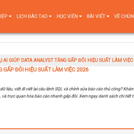
IỆP
LỊCH ĐÀO TẠO
HỌC VIÊN
BÀI VIẾT
VỀ CHÚN
Ụ AI GIÚP DATA ANALYST TĂNG GẤP ĐÔI HIỆU SUẤT LÀM VIỆC
 GẤP ĐÔI HIỆU SUẤT LÀM VIỆC 2026
 liệu, viết đi viết lại câu lệnh SQL và chỉnh sửa báo cáo thủ công? Khá
SQL và trực quan hóa báo cáo nhanh gấp đôi. Xem ngay danh sách chi tiết 