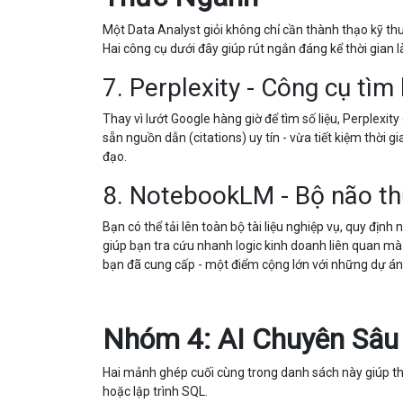
Một Data Analyst giỏi không chỉ cần thành thạo kỹ t
Hai công cụ dưới đây giúp rút ngắn đáng kể thời gian 
7. Perplexity - Công cụ tìm
Thay vì lướt Google hàng giờ để tìm số liệu, Perplexi
sẵn nguồn dẫn (citations) uy tín - vừa tiết kiệm thời 
đạo.
8. NotebookLM - Bộ não thứ 
Bạn có thể tải lên toàn bộ tài liệu nghiệp vụ, quy địn
giúp bạn tra cứu nhanh logic kinh doanh liên quan mà khô
bạn đã cung cấp - một điểm cộng lớn với những dự án 
Nhóm 4: AI Chuyên Sâu
Hai mảnh ghép cuối cùng trong danh sách này giúp t
hoặc lập trình SQL.