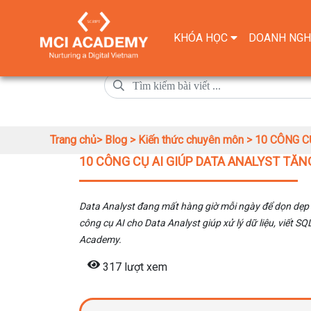
KHÓA HỌC
DOANH NGH
Trang chủ>
Blog >
Kiến thức chuyên môn >
10 CÔNG C
10 CÔNG CỤ AI GIÚP DATA ANALYST TĂNG
Data Analyst đang mất hàng giờ mỗi ngày để dọn dẹp dữ
công cụ AI cho Data Analyst giúp xử lý dữ liệu, viết 
Academy.
317 lượt xem