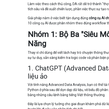
Làm việc theo cách thủ công, DA rất dễ trở thành "thợ l
tích sâu và đề xuất chiến lược, phần việc thực sự tạo ra 
Giải pháp nằm ở việc biết tận dụng đúng
công cụ AI c
10 công cụ AI được phân nhóm theo đúng workflow thực
Nhóm 1: Bộ Ba "Siêu Mô
Năng
Thay vì chỉ dùng để viết lách hay trò chuyện thông t
sự tư duy, sẵn sàng kiểm tra logic code và phản biện
1. ChatGPT (Advanced Data 
liệu ảo
Với tính năng Advanced Data Analysis, bạn có thể tải 
Python ở phía sau để dọn dẹp dữ liệu, vẽ biểu đồ phân 
bằng những câu lệnh bằng tiếng Việt thông thường.
Đây là lựa chọn lý tưởng cho giai đoạn khám phá dữ li