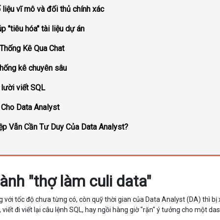
 liệu vĩ mô và đối thủ chính xác
 "tiêu hóa" tài liệu dự án
 Thống Kê Qua Chat
 thống kê chuyên sâu
 lười viết SQL
Cho Data Analyst
ệp Vẫn Cần Tư Duy Của Data Analyst?
ành "thợ làm culi data"
với tốc độ chưa từng có, còn quỹ thời gian của Data Analyst (DA) thì bị
g, viết đi viết lại câu lệnh SQL, hay ngồi hàng giờ "rặn" ý tưởng cho một d