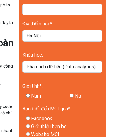
ì phân
 đây là
Địa điểm học*:
oàn
Khóa học:
ột cộng
ữ
Giới tính*:
Nam
Nữ
ạy code
Bạn biết đến MCI qua*:
 cả chỉ
Facebook
Giới thiệu bạn bè
an nhanh
Website MCI