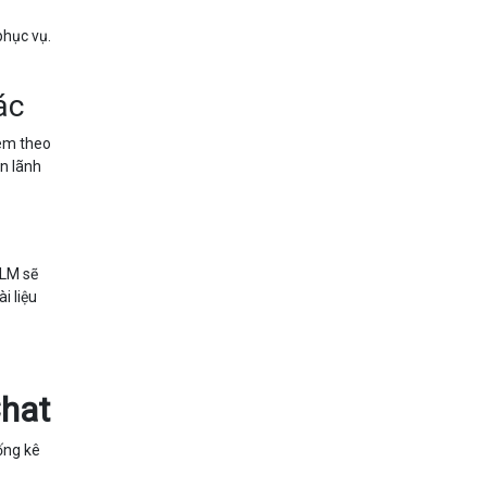
phục vụ.
ác
kèm theo
an lãnh
kLM sẽ
i liệu
hat
ống kê