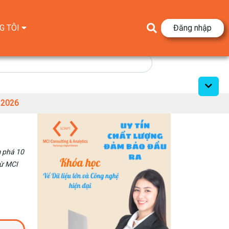
G TÔI
Đăng nhập
 2026
m phá 10
từ MCI